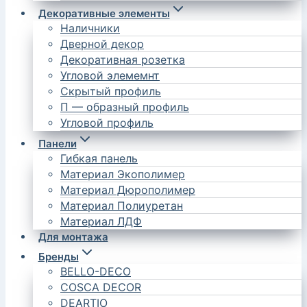
Декоративные элементы
Наличники
Дверной декор
Декоративная розетка
Угловой элемемнт
Скрытый профиль
П — образный профиль
Угловой профиль
Панели
Гибкая панель
Материал Экополимер
Материал Дюрополимер
Материал Полиуретан
Материал ЛДФ
Для монтажа
Бренды
BELLO-DECO
COSCA DECOR
DEARTIO