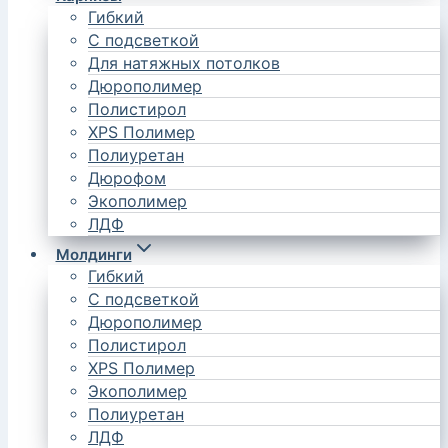
Гибкий
С подсветкой
Для натяжных потолков
Дюрополимер
Полистирол
XPS Полимер
Полиуретан
Дюрофом
Экополимер
ЛДФ
Молдинги
Гибкий
С подсветкой
Дюрополимер
Полистирол
XPS Полимер
Экополимер
Полиуретан
ЛДФ