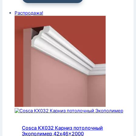
Распродажа!
Cosca KX032 Карниз потолочный
Экополимер 42x46x2000