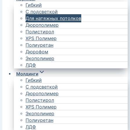
Гибкий
С подсветкой
Для натяжных потолков
Дюрополимер
Полистирол
XPS Полимер
Полиуретан
Дюрофом
Экополимер
ЛДФ
Молдинги
Гибкий
С подсветкой
Дюрополимер
Полистирол
XPS Полимер
Экополимер
Полиуретан
ЛДФ