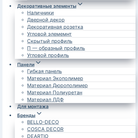
Декоративные элементы
Наличники
Дверной декор
Декоративная розетка
Угловой элемемнт
Скрытый профиль
П — образный профиль
Угловой профиль
Панели
Гибкая панель
Материал Экополимер
Материал Дюрополимер
Материал Полиуретан
Материал ЛДФ
Для монтажа
Бренды
BELLO-DECO
COSCA DECOR
DEARTIO