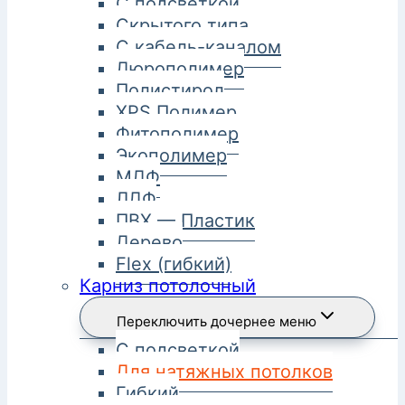
С подсветкой
Скрытого типа
С кабель-каналом
Дюрополимер
Полистирол
XPS Полимер
Фитополимер
Экополимер
МДФ
ЛДФ
ПВХ — Пластик
Дерево
Flex (гибкий)
Карниз потолочный
Переключить дочернее меню
С подсветкой
Для натяжных потолков
Гибкий