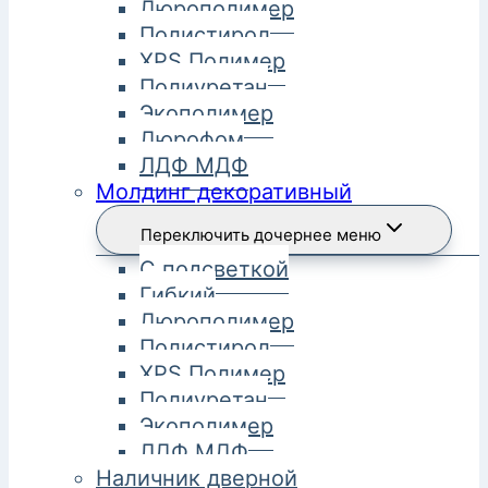
Дюрополимер
Полистирол
XPS Полимер
Полиуретан
Экополимер
Дюрофом
ЛДФ МДФ
Молдинг декоративный
Переключить дочернее меню
С подсветкой
Гибкий
Дюрополимер
Полистирол
XPS Полимер
Полиуретан
Экополимер
ЛДФ МДФ
Наличник дверной