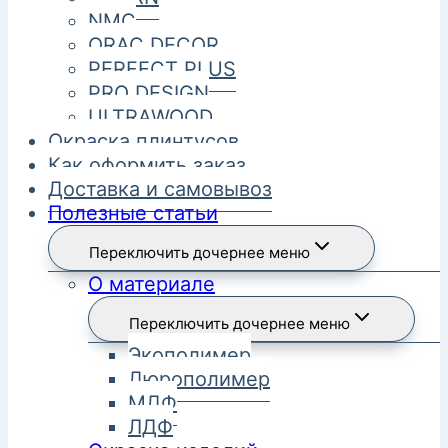
NMC
ORAC DECOR
PERFECT PLUS
PRO DESIGN
ULTRAWOOD
Окраска плинтусов
Как оформить заказ
Доставка и самовывоз
Полезные статьи
Переключить дочернее меню
О материале
Переключить дочернее меню
Экополимер
Дюрополимер
МДФ
ЛДФ