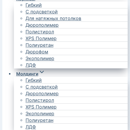
Гибкий
С подсветкой
Для натяжных потолков
Дюрополимер
Полистирол
XPS Полимер
Полиуретан
Дюрофом
Экополимер
ЛДФ
Молдинги
Гибкий
С подсветкой
Дюрополимер
Полистирол
XPS Полимер
Экополимер
Полиуретан
ЛДФ