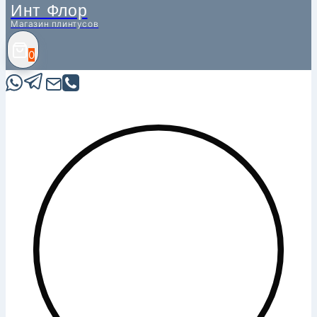
Инт Флор
Магазин плинтусов
0