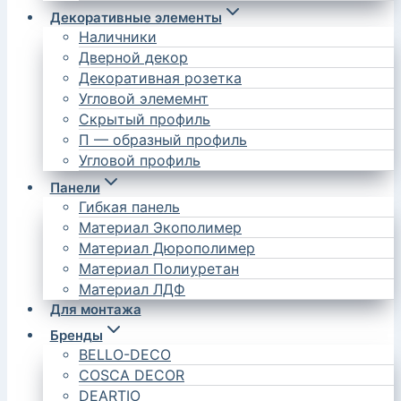
Декоративные элементы
Наличники
Дверной декор
Декоративная розетка
Угловой элемемнт
Скрытый профиль
П — образный профиль
Угловой профиль
Панели
Гибкая панель
Материал Экополимер
Материал Дюрополимер
Материал Полиуретан
Материал ЛДФ
Для монтажа
Бренды
BELLO-DECO
COSCA DECOR
DEARTIO