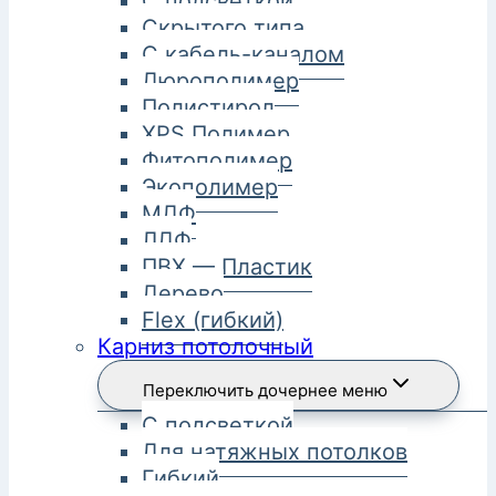
С подсветкой
Скрытого типа
С кабель-каналом
Дюрополимер
Полистирол
XPS Полимер
Фитополимер
Экополимер
МДФ
ЛДФ
ПВХ — Пластик
Дерево
Flex (гибкий)
Карниз потолочный
Переключить дочернее меню
С подсветкой
Для натяжных потолков
Гибкий