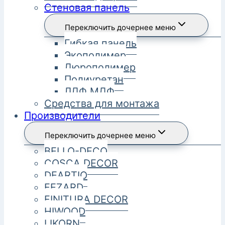
Стеновая панель
Переключить дочернее меню
Гибкая панель
Экополимер
Дюрополимер
Полиуретан
ЛДФ МДФ
Средства для монтажа
Производители
Переключить дочернее меню
BELLO-DECO
COSCA DECOR
DEARTIO
FEZARD
FINITURA DECOR
HIWOOD
LIKORN