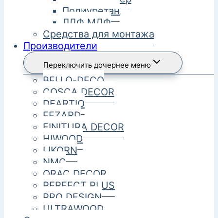
Полиуретан
ЛДФ МДФ
Средства для монтажа
Производители
Переключить дочернее меню
BELLO-DECO
COSCA DECOR
DEARTIO
FEZARD
FINITURA DECOR
HIWOOD
LIKORN
NMC
ORAC DECOR
PERFECT PLUS
PRO DESIGN
ULTRAWOOD