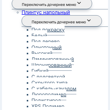
Переключить дочернее меню
Плинтус напольный
Переключить дочернее меню
Под покраску
Белый
Под дерево
Однотонный
Высокий
Ламинированный
Шпонированный
Гибкий
С подсветкой
Скрытого типа
С кабель-каналом
Дюрополимер
Полистирол
XPS Полимер