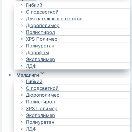
Гибкий
С подсветкой
Для натяжных потолков
Дюрополимер
Полистирол
XPS Полимер
Полиуретан
Дюрофом
Экополимер
ЛДФ
Молдинги
Гибкий
С подсветкой
Дюрополимер
Полистирол
XPS Полимер
Экополимер
Полиуретан
ЛДФ