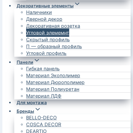
Декоративные элементы
Наличники
Дверной декор
Декоративная розетка
Угловой элемемнт
Скрытый профиль
П — образный профиль
Угловой профиль
Панели
Гибкая панель
Материал Экополимер
Материал Дюрополимер
Материал Полиуретан
Материал ЛДФ
Для монтажа
Бренды
BELLO-DECO
COSCA DECOR
DEARTIO