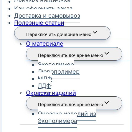
Окраска плинтусов
Как оформить заказ
Доставка и самовывоз
Полезные статьи
Переключить дочернее меню
О материале
Переключить дочернее меню
Экополимер
Дюрополимер
МДФ
ЛДФ
Окраска изделий
Переключить дочернее меню
Окраска изделий из
Экополимера