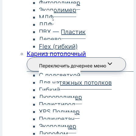
Фитополимер
Экополимер
МДФ
ЛДФ
ПВХ — Пластик
Дерево
Flex (гибкий)
Карниз потолочный
Переключить дочернее меню
С подсветкой
Для натяжных потолков
Гибкий
Дюрополимер
Полистирол
XPS Полимер
Полиуретан
Экополимер
Дюрофом