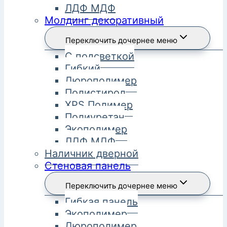
ЛДФ МДФ
Молдинг декоративный
Переключить дочернее меню
С подсветкой
Гибкий
Дюрополимер
Полистирол
XPS Полимер
Полиуретан
Экополимер
ЛДФ МДФ
Наличник дверной
Стеновая панель
Переключить дочернее меню
Гибкая панель
Экополимер
Дюрополимер