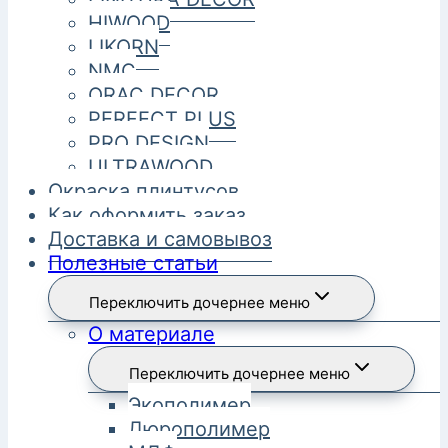
HIWOOD
LIKORN
NMC
ORAC DECOR
PERFECT PLUS
PRO DESIGN
ULTRAWOOD
Окраска плинтусов
Как оформить заказ
Доставка и самовывоз
Полезные статьи
Переключить дочернее меню
О материале
Переключить дочернее меню
Экополимер
Дюрополимер