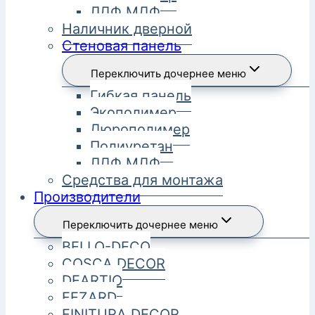
ЛДФ МДФ
Наличник дверной
Стеновая панель
Переключить дочернее меню
Гибкая панель
Экополимер
Дюрополимер
Полиуретан
ЛДФ МДФ
Средства для монтажа
Производители
Переключить дочернее меню
BELLO-DECO
COSCA DECOR
DEARTIO
FEZARD
FINITURA DECOR