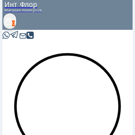
Инт Флор
Магазин плинтусов
0