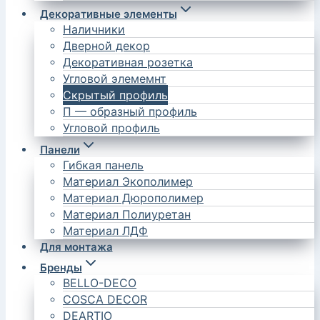
Декоративные элементы
Наличники
Дверной декор
Декоративная розетка
Угловой элемемнт
Скрытый профиль
П — образный профиль
Угловой профиль
Панели
Гибкая панель
Материал Экополимер
Материал Дюрополимер
Материал Полиуретан
Материал ЛДФ
Для монтажа
Бренды
BELLO-DECO
COSCA DECOR
DEARTIO