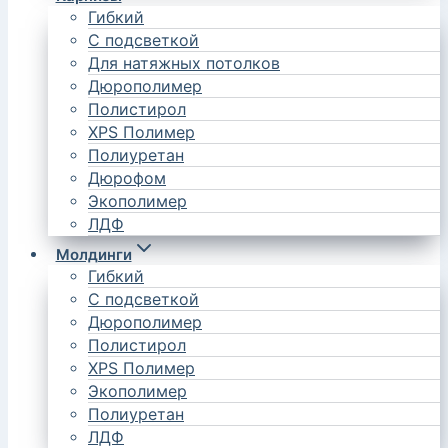
Гибкий
С подсветкой
Для натяжных потолков
Дюрополимер
Полистирол
XPS Полимер
Полиуретан
Дюрофом
Экополимер
ЛДФ
Молдинги
Гибкий
С подсветкой
Дюрополимер
Полистирол
XPS Полимер
Экополимер
Полиуретан
ЛДФ