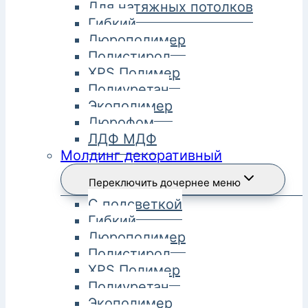
Для натяжных потолков
Гибкий
Дюрополимер
Полистирол
XPS Полимер
Полиуретан
Экополимер
Дюрофом
ЛДФ МДФ
Молдинг декоративный
Переключить дочернее меню
С подсветкой
Гибкий
Дюрополимер
Полистирол
XPS Полимер
Полиуретан
Экополимер