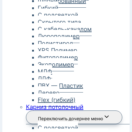
Шпонированный
Гибкий
С подсветкой
Скрытого типа
С кабель-каналом
Дюрополимер
Полистирол
XPS Полимер
Фитополимер
Экополимер
МДФ
ЛДФ
ПВХ — Пластик
Дерево
Flex (гибкий)
Карниз потолочный
Переключить дочернее меню
С подсветкой