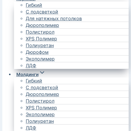
Гибкий
С подсветкой
Для натяжных потолков
Дюрополимер
Полистирол
XPS Полимер
Полиуретан
Дюрофом
Экополимер
ЛДФ
Молдинги
Гибкий
С подсветкой
Дюрополимер
Полистирол
XPS Полимер
Экополимер
Полиуретан
ЛДФ