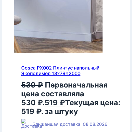
Cosca PX002 Плинтус напольный
Экополимер 13x79x2000
530
₽
Первоначальная
цена составляла
530 ₽.
519
₽
Текущая цена:
519 ₽.
за штуку
Ближайшая доставка: 08.08.2026