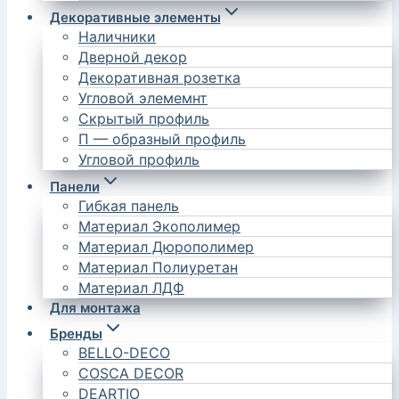
Декоративные элементы
Наличники
Дверной декор
Декоративная розетка
Угловой элемемнт
Скрытый профиль
П — образный профиль
Угловой профиль
Панели
Гибкая панель
Материал Экополимер
Материал Дюрополимер
Материал Полиуретан
Материал ЛДФ
Для монтажа
Бренды
BELLO-DECO
COSCA DECOR
DEARTIO