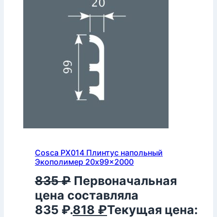
Cosca PX014 Плинтус напольный
Экополимер 20x99x2000
835
₽
Первоначальная
цена составляла
835 ₽.
818
₽
Текущая цена: