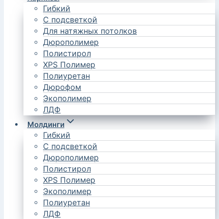
Гибкий
С подсветкой
Для натяжных потолков
Дюрополимер
Полистирол
XPS Полимер
Полиуретан
Дюрофом
Экополимер
ЛДФ
Молдинги
Гибкий
С подсветкой
Дюрополимер
Полистирол
XPS Полимер
Экополимер
Полиуретан
ЛДФ