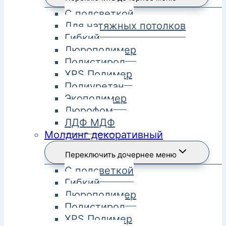
С подсветкой
Для натяжных потолков
Гибкий
Дюрополимер
Полистирол
XPS Полимер
Полиуретан
Экополимер
Дюрофом
ЛДФ МДФ
Молдинг декоративный
Переключить дочернее меню
С подсветкой
Гибкий
Дюрополимер
Полистирол
XPS Полимер