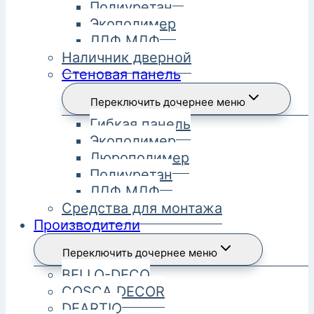
Полиуретан
Экополимер
ЛДФ МДФ
Наличник дверной
Стеновая панель
Переключить дочернее меню
Гибкая панель
Экополимер
Дюрополимер
Полиуретан
ЛДФ МДФ
Средства для монтажа
Производители
Переключить дочернее меню
BELLO-DECO
COSCA DECOR
DEARTIO