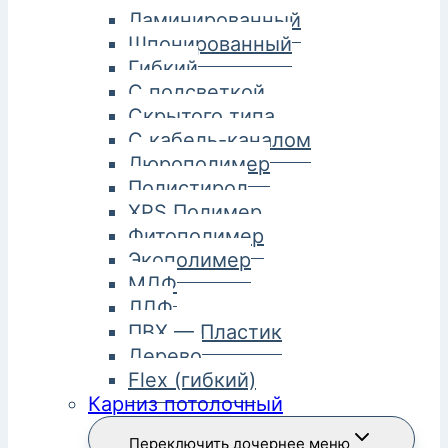
Ламинированный
Шпонированный
Гибкий
С подсветкой
Скрытого типа
С кабель-каналом
Дюрополимер
Полистирол
XPS Полимер
Фитополимер
Экополимер
МДФ
ЛДФ
ПВХ — Пластик
Дерево
Flex (гибкий)
Карниз потолочный
Переключить дочернее меню