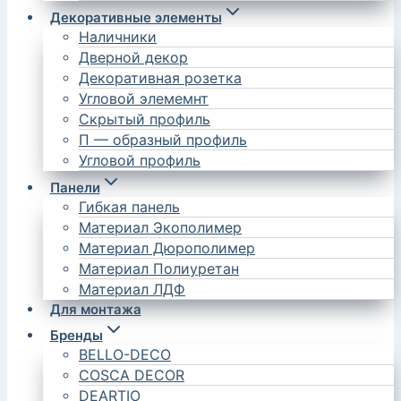
Декоративные элементы
Наличники
Дверной декор
Декоративная розетка
Угловой элемемнт
Скрытый профиль
П — образный профиль
Угловой профиль
Панели
Гибкая панель
Материал Экополимер
Материал Дюрополимер
Материал Полиуретан
Материал ЛДФ
Для монтажа
Бренды
BELLO-DECO
COSCA DECOR
DEARTIO