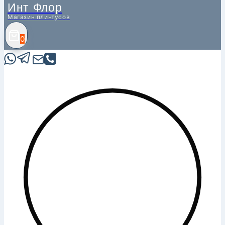
Инт Флор
Магазин плинтусов
0