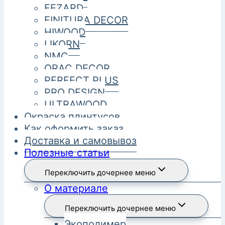
FEZARD
FINITURA DECOR
HIWOOD
LIKORN
NMC
ORAC DECOR
PERFECT PLUS
PRO DESIGN
ULTRAWOOD
Окраска плинтусов
Как оформить заказ
Доставка и самовывоз
Полезные статьи
Переключить дочернее меню
О материале
Переключить дочернее меню
Экополимер