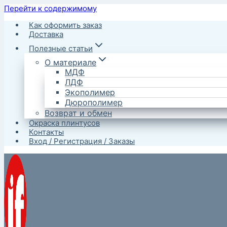
Перейти к содержимому
Как оформить заказ
Доставка
Полезные статьи
О материале
МДФ
ЛДФ
Экополимер
Дюрополимер
Возврат и обмен
Окраска плинтусов
Контакты
Вход / Регистрация / Заказы