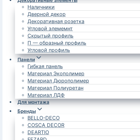
Декоративные элементы
Наличники
Дверной декор
Декоративная розетка
Угловой элемемнт
Скрытый профиль
П — образный профиль
Угловой профиль
Панели
Гибкая панель
Материал Экополимер
Материал Дюрополимер
Материал Полиуретан
Материал ЛДФ
Для монтажа
Бренды
BELLO-DECO
COSCA DECOR
DEARTIO
FEZARD