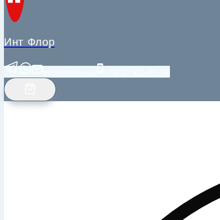
Инт Флор
info@intfloor.ru
+7(812) 920-02-38