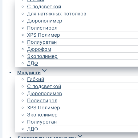
С подсветкой
Для натяжных потолков
Дюрополимер
Полистирол
XPS Полимер
Полиуретан
Дюрофом
Экополимер
ЛДФ
Молдинги
Гибкий
С подсветкой
Дюрополимер
Полистирол
XPS Полимер
Экополимер
Полиуретан
ЛДФ