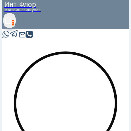
Инт Флор
Магазин плинтусов
0