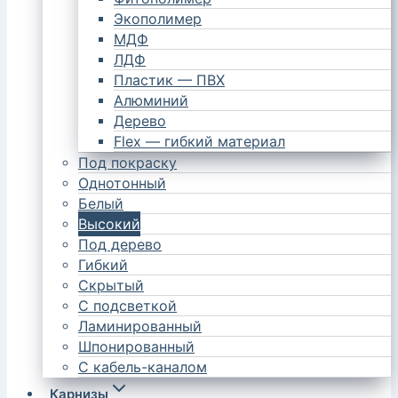
Экополимер
МДФ
ЛДФ
Пластик — ПВХ
Алюминий
Дерево
Flex — гибкий материал
Под покраску
Однотонный
Белый
Высокий
Под дерево
Гибкий
Скрытый
С подсветкой
Ламинированный
Шпонированный
С кабель-каналом
Карнизы