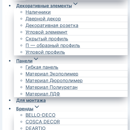
Декоративные элементы
Наличники
Дверной декор
Декоративная розетка
Угловой элемемнт
Скрытый профиль
П — образный профиль
Угловой профиль
Панели
Гибкая панель
Материал Экополимер
Материал Дюрополимер
Материал Полиуретан
Материал ЛДФ
Для монтажа
Бренды
BELLO-DECO
COSCA DECOR
DEARTIO