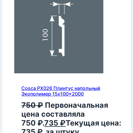
Cosca PX026 Плинтус напольный
Экополимер 15x100x2000
750
₽
Первоначальная
цена составляла
750 ₽.
735
₽
Текущая цена:
735 ₽.
за штуку