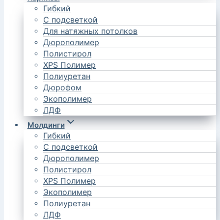
Гибкий
С подсветкой
Для натяжных потолков
Дюрополимер
Полистирол
XPS Полимер
Полиуретан
Дюрофом
Экополимер
ЛДФ
Молдинги
Гибкий
С подсветкой
Дюрополимер
Полистирол
XPS Полимер
Экополимер
Полиуретан
ЛДФ