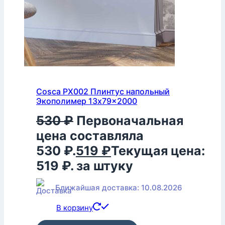
Cosca PX002 Плинтус напольный
Экополимер 13x79x2000
530
₽
Первоначальная
цена составляла
530 ₽.
519
₽
Текущая цена:
519 ₽.
за штуку
Ближайшая доставка: 10.08.2026
В корзину