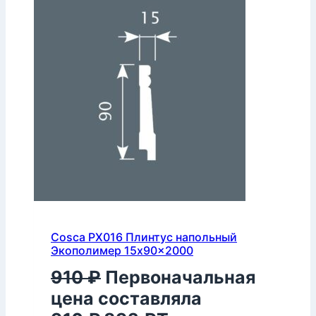
Cosca PX016 Плинтус напольный
Экополимер 15x90x2000
910
₽
Первоначальная
цена составляла