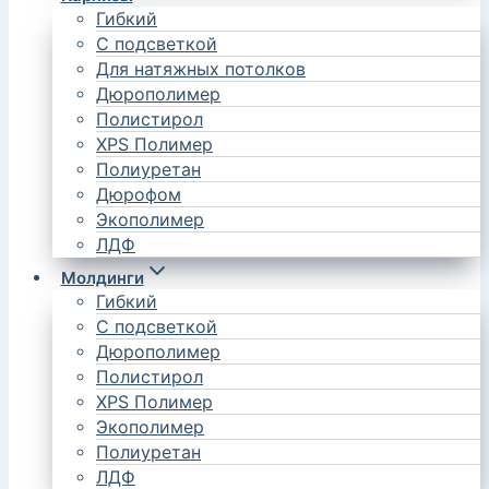
Гибкий
С подсветкой
Для натяжных потолков
Дюрополимер
Полистирол
XPS Полимер
Полиуретан
Дюрофом
Экополимер
ЛДФ
Молдинги
Гибкий
С подсветкой
Дюрополимер
Полистирол
XPS Полимер
Экополимер
Полиуретан
ЛДФ