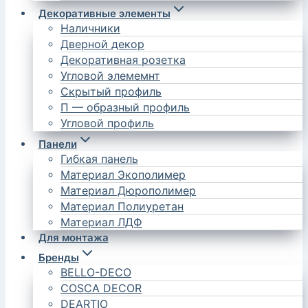
Декоративные элементы
Наличники
Дверной декор
Декоративная розетка
Угловой элемемнт
Скрытый профиль
П — образный профиль
Угловой профиль
Панели
Гибкая панель
Материал Экополимер
Материал Дюрополимер
Материал Полиуретан
Материал ЛДФ
Для монтажа
Бренды
BELLO-DECO
COSCA DECOR
DEARTIO