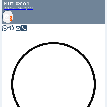
Инт Флор
Магазин плинтусов
0