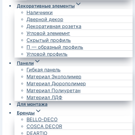
Декоративные элементы
Наличники
Дверной декор
Декоративная розетка
Угловой элемемнт
Скрытый профиль
П — образный профиль
Угловой профиль
Панели
Гибкая панель
Материал Экополимер
Материал Дюрополимер
Материал Полиуретан
Материал ЛДФ
Для монтажа
Бренды
BELLO-DECO
COSCA DECOR
DEARTIO