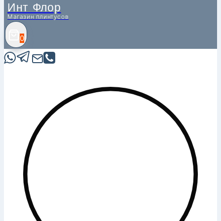
Инт Флор
Магазин плинтусов
0