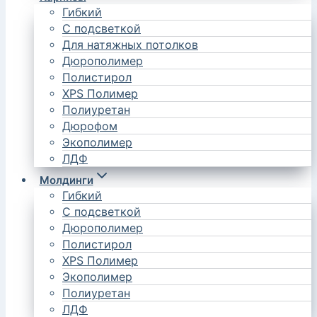
Гибкий
С подсветкой
Для натяжных потолков
Дюрополимер
Полистирол
XPS Полимер
Полиуретан
Дюрофом
Экополимер
ЛДФ
Молдинги
Гибкий
С подсветкой
Дюрополимер
Полистирол
XPS Полимер
Экополимер
Полиуретан
ЛДФ