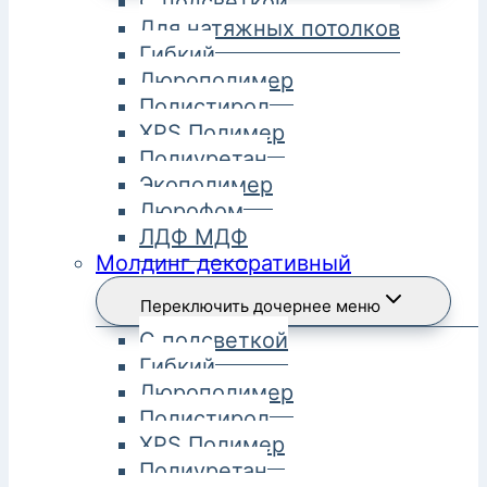
С подсветкой
Для натяжных потолков
Гибкий
Дюрополимер
Полистирол
XPS Полимер
Полиуретан
Экополимер
Дюрофом
ЛДФ МДФ
Молдинг декоративный
Переключить дочернее меню
С подсветкой
Гибкий
Дюрополимер
Полистирол
XPS Полимер
Полиуретан