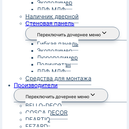
Экополимер
ЛДФ МДФ
Наличник дверной
Стеновая панель
Переключить дочернее меню
Гибкая панель
Экополимер
Дюрополимер
Полиуретан
ЛДФ МДФ
Средства для монтажа
Производители
Переключить дочернее меню
BELLO-DECO
COSCA DECOR
DEARTIO
FEZARD