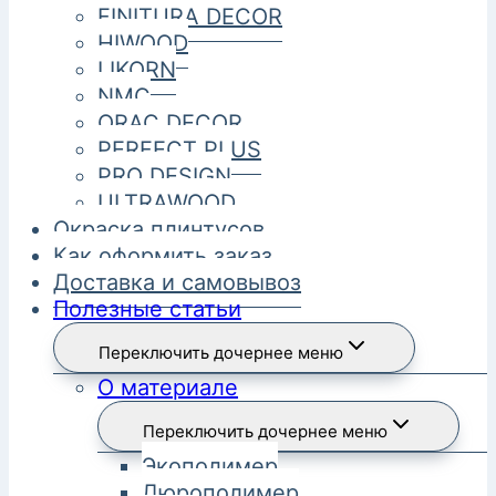
FINITURA DECOR
HIWOOD
LIKORN
NMC
ORAC DECOR
PERFECT PLUS
PRO DESIGN
ULTRAWOOD
Окраска плинтусов
Как оформить заказ
Доставка и самовывоз
Полезные статьи
Переключить дочернее меню
О материале
Переключить дочернее меню
Экополимер
Дюрополимер