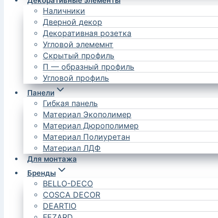
Декоративные элементы
Наличники
Дверной декор
Декоративная розетка
Угловой элемемнт
Скрытый профиль
П — образный профиль
Угловой профиль
Панели
Гибкая панель
Материал Экополимер
Материал Дюрополимер
Материал Полиуретан
Материал ЛДФ
Для монтажа
Бренды
BELLO-DECO
COSCA DECOR
DEARTIO
FEZARD