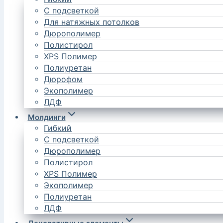
С подсветкой
Для натяжных потолков
Дюрополимер
Полистирол
XPS Полимер
Полиуретан
Дюрофом
Экополимер
ЛДФ
Молдинги
Гибкий
С подсветкой
Дюрополимер
Полистирол
XPS Полимер
Экополимер
Полиуретан
ЛДФ