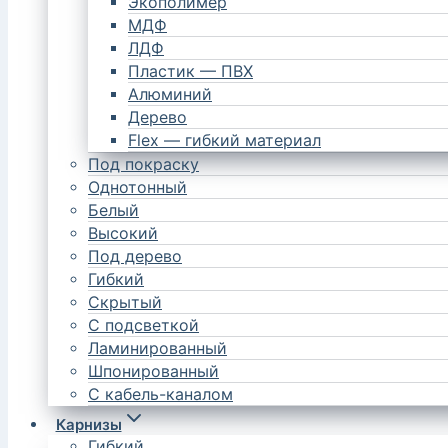
Экополимер
МДФ
ЛДФ
Пластик — ПВХ
Алюминий
Дерево
Flex — гибкий материал
Под покраску
Однотонный
Белый
Высокий
Под дерево
Гибкий
Скрытый
С подсветкой
Ламинированный
Шпонированный
С кабель-каналом
Карнизы
Гибкий