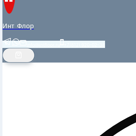
Инт Флор
info@intfloor.ru
+7(812) 920-02-38