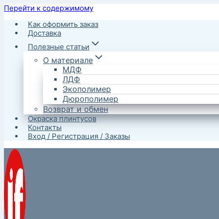
Перейти к содержимому
Как оформить заказ
Доставка
Полезные статьи
О материале
МДФ
ЛДФ
Экополимер
Дюрополимер
Возврат и обмен
Окраска плинтусов
Контакты
Вход / Регистрация / Заказы