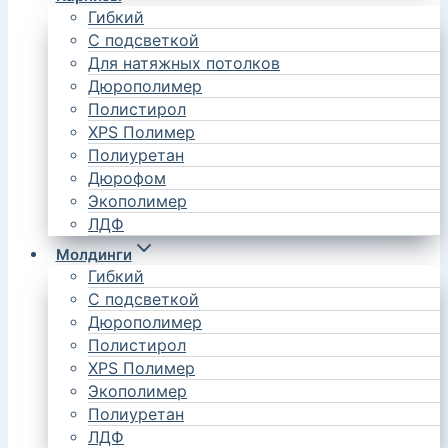
Гибкий
С подсветкой
Для натяжных потолков
Дюрополимер
Полистирол
XPS Полимер
Полиуретан
Дюрофом
Экополимер
ЛДФ
Молдинги
Гибкий
С подсветкой
Дюрополимер
Полистирол
XPS Полимер
Экополимер
Полиуретан
ЛДФ