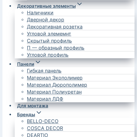
Декоративные элементы
Наличники
Дверной декор
Декоративная розетка
Угловой элемемнт
Скрытый профиль
П — образный профиль
Угловой профиль
Панели
Гибкая панель
Материал Экополимер
Материал Дюрополимер
Материал Полиуретан
Материал ЛДФ
Для монтажа
Бренды
BELLO-DECO
COSCA DECOR
DEARTIO