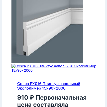
Cosca PX016 Плинтус напольный
Экополимер 15x90x2000
910
₽
Первоначальная
цена составляла