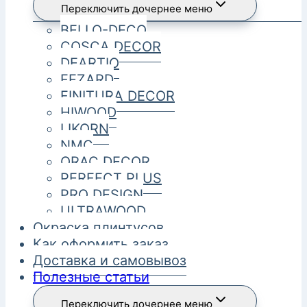
Переключить дочернее меню
BELLO-DECO
COSCA DECOR
DEARTIO
FEZARD
FINITURA DECOR
HIWOOD
LIKORN
NMC
ORAC DECOR
PERFECT PLUS
PRO DESIGN
ULTRAWOOD
Окраска плинтусов
Как оформить заказ
Доставка и самовывоз
Полезные статьи
Переключить дочернее меню