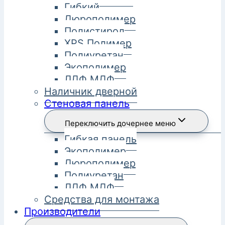
Гибкий
Дюрополимер
Полистирол
XPS Полимер
Полиуретан
Экополимер
ЛДФ МДФ
Наличник дверной
Стеновая панель
Переключить дочернее меню
Гибкая панель
Экополимер
Дюрополимер
Полиуретан
ЛДФ МДФ
Средства для монтажа
Производители