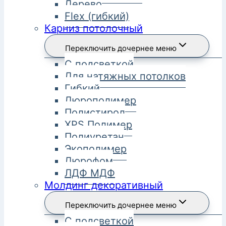
Дерево
Flex (гибкий)
Карниз потолочный
Переключить дочернее меню
С подсветкой
Для натяжных потолков
Гибкий
Дюрополимер
Полистирол
XPS Полимер
Полиуретан
Экополимер
Дюрофом
ЛДФ МДФ
Молдинг декоративный
Переключить дочернее меню
С подсветкой