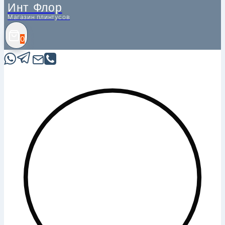
Инт Флор
Магазин плинтусов
0