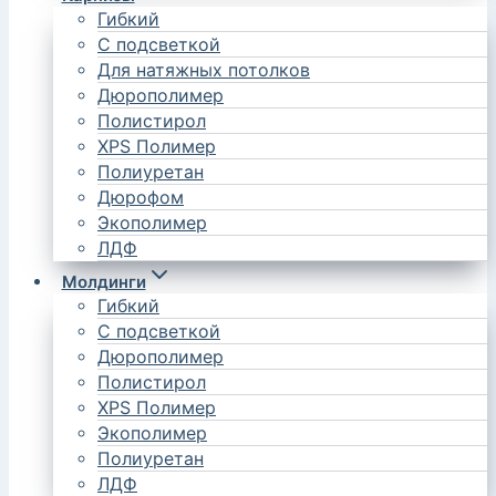
Гибкий
С подсветкой
Для натяжных потолков
Дюрополимер
Полистирол
XPS Полимер
Полиуретан
Дюрофом
Экополимер
ЛДФ
Молдинги
Гибкий
С подсветкой
Дюрополимер
Полистирол
XPS Полимер
Экополимер
Полиуретан
ЛДФ