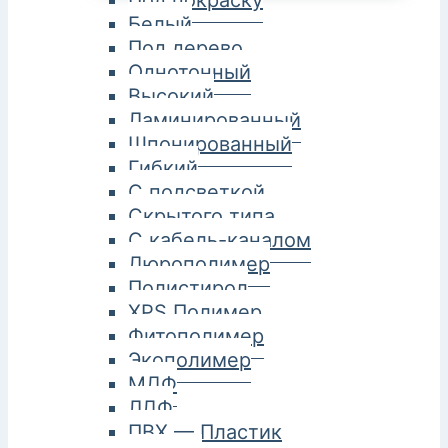
Под покраску
Белый
Под дерево
Однотонный
Высокий
Ламинированный
Шпонированный
Гибкий
С подсветкой
Скрытого типа
С кабель-каналом
Дюрополимер
Полистирол
XPS Полимер
Фитополимер
Экополимер
МДФ
ЛДФ
ПВХ — Пластик