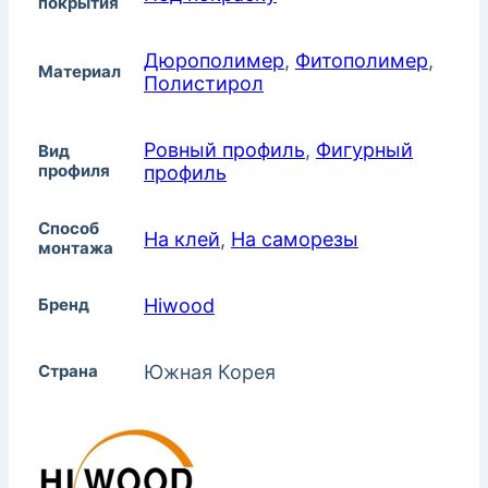
покрытия
Дюрополимер
,
Фитополимер
,
Материал
Полистирол
Ровный профиль
,
Фигурный
Вид
профиля
профиль
Способ
На клей
,
На саморезы
монтажа
Бренд
Hiwood
Страна
Южная Корея