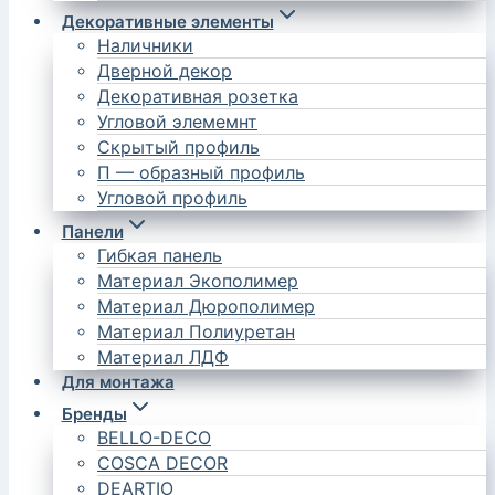
Декоративные элементы
Наличники
Дверной декор
Декоративная розетка
Угловой элемемнт
Скрытый профиль
П — образный профиль
Угловой профиль
Панели
Гибкая панель
Материал Экополимер
Материал Дюрополимер
Материал Полиуретан
Материал ЛДФ
Для монтажа
Бренды
BELLO-DECO
COSCA DECOR
DEARTIO