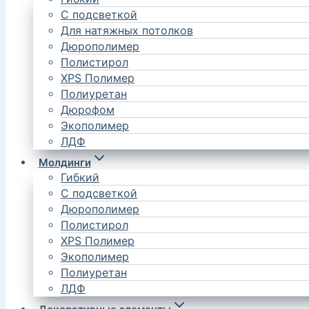
С подсветкой
Для натяжных потолков
Дюрополимер
Полистирол
XPS Полимер
Полиуретан
Дюрофом
Экополимер
ЛДФ
Молдинги
Гибкий
С подсветкой
Дюрополимер
Полистирол
XPS Полимер
Экополимер
Полиуретан
ЛДФ