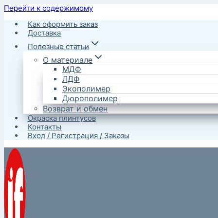
Перейти к содержимому
Как оформить заказ
Доставка
Полезные статьи
О материале
МДФ
ЛДФ
Экополимер
Дюрополимер
Возврат и обмен
Окраска плинтусов
Контакты
Вход / Регистрация / Заказы