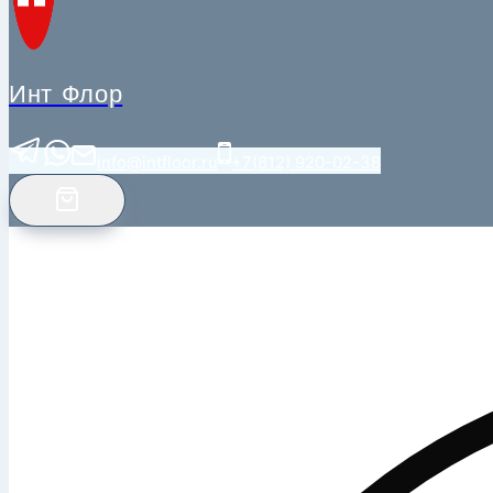
Инт Флор
info@intfloor.ru
+7(812) 920-02-38