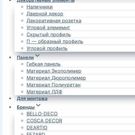
Декоративные элементы
Наличники
Дверной декор
Декоративная розетка
Угловой элемемнт
Скрытый профиль
П — образный профиль
Угловой профиль
Панели
Гибкая панель
Материал Экополимер
Материал Дюрополимер
Материал Полиуретан
Материал ЛДФ
Для монтажа
Бренды
BELLO-DECO
COSCA DECOR
DEARTIO
FEZARD