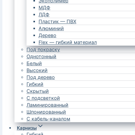
Экополимер
МДФ
ЛДФ
Пластик — ПВХ
Алюминий
Дерево
Flex — гибкий материал
Под покраску
Однотонный
Белый
Высокий
Под дерево
Гибкий
Скрытый
С подсветкой
Ламинированный
Шпонированный
С кабель-каналом
Карнизы
Гибкий