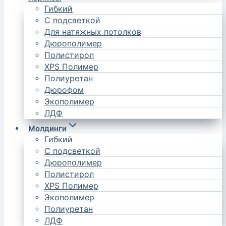
Гибкий
С подсветкой
Для натяжных потолков
Дюрополимер
Полистирол
XPS Полимер
Полиуретан
Дюрофом
Экополимер
ЛДФ
Молдинги
Гибкий
С подсветкой
Дюрополимер
Полистирол
XPS Полимер
Экополимер
Полиуретан
ЛДФ