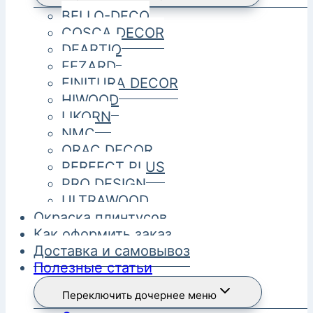
BELLO-DECO
COSCA DECOR
DEARTIO
FEZARD
FINITURA DECOR
HIWOOD
LIKORN
NMC
ORAC DECOR
PERFECT PLUS
PRO DESIGN
ULTRAWOOD
Окраска плинтусов
Как оформить заказ
Доставка и самовывоз
Полезные статьи
Переключить дочернее меню