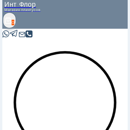
Инт Флор
Магазин плинтусов
0