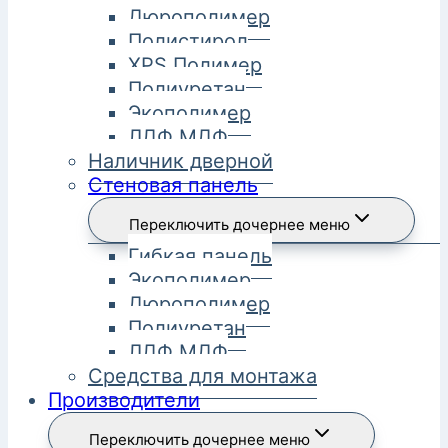
Дюрополимер
Полистирол
XPS Полимер
Полиуретан
Экополимер
ЛДФ МДФ
Наличник дверной
Стеновая панель
Переключить дочернее меню
Гибкая панель
Экополимер
Дюрополимер
Полиуретан
ЛДФ МДФ
Средства для монтажа
Производители
Переключить дочернее меню