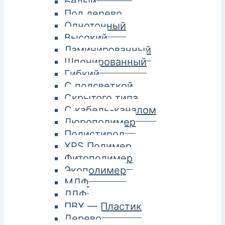
Белый
Под дерево
Однотонный
Высокий
Ламинированный
Шпонированный
Гибкий
С подсветкой
Скрытого типа
С кабель-каналом
Дюрополимер
Полистирол
XPS Полимер
Фитополимер
Экополимер
МДФ
ЛДФ
ПВХ — Пластик
Дерево