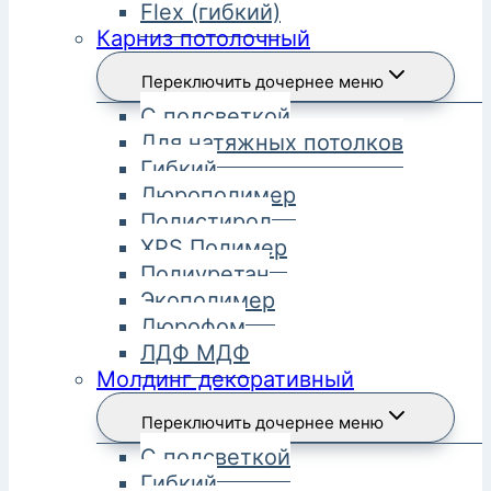
Flex (гибкий)
Карниз потолочный
Переключить дочернее меню
С подсветкой
Для натяжных потолков
Гибкий
Дюрополимер
Полистирол
XPS Полимер
Полиуретан
Экополимер
Дюрофом
ЛДФ МДФ
Молдинг декоративный
Переключить дочернее меню
С подсветкой
Гибкий