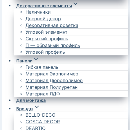
Декоративные элементы
Наличники
Дверной декор
Декоративная розетка
Угловой элемемнт
Скрытый профиль
П — образный профиль
Угловой профиль
Панели
Гибкая панель
Материал Экополимер
Материал Дюрополимер
Материал Полиуретан
Материал ЛДФ
Для монтажа
Бренды
BELLO-DECO
COSCA DECOR
DEARTIO