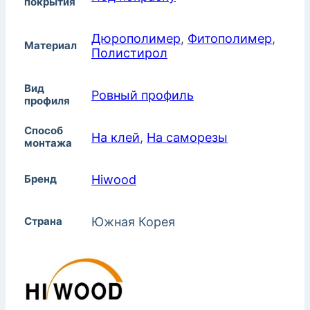
покрытия
Дюрополимер
,
Фитополимер
,
Материал
Полистирол
Вид
Ровный профиль
профиля
Способ
На клей
,
На саморезы
монтажа
Бренд
Hiwood
Страна
Южная Корея