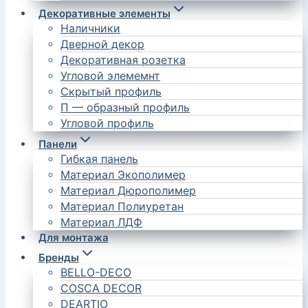
Декоративные элементы
Наличники
Дверной декор
Декоративная розетка
Угловой элемемнт
Скрытый профиль
П — образный профиль
Угловой профиль
Панели
Гибкая панель
Материал Экополимер
Материал Дюрополимер
Материал Полиуретан
Материал ЛДФ
Для монтажа
Бренды
BELLO-DECO
COSCA DECOR
DEARTIO