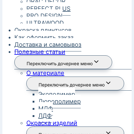
ORAC DECOR
PERFECT PLUS
PRO DESIGN
ULTRAWOOD
Окраска плинтусов
Как оформить заказ
Доставка и самовывоз
Полезные статьи
Переключить дочернее меню
О материале
Переключить дочернее меню
Экополимер
Дюрополимер
МДФ
ЛДФ
Окраска изделий