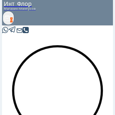
Инт Флор
Магазин плинтусов
0