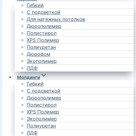
Гибкий
С подсветкой
Для натяжных потолков
Дюрополимер
Полистирол
XPS Полимер
Полиуретан
Дюрофом
Экополимер
ЛДФ
Молдинги
Гибкий
С подсветкой
Дюрополимер
Полистирол
XPS Полимер
Экополимер
Полиуретан
ЛДФ