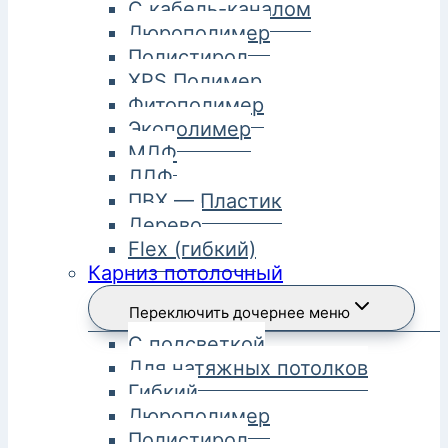
С кабель-каналом
Дюрополимер
Полистирол
XPS Полимер
Фитополимер
Экополимер
МДФ
ЛДФ
ПВХ — Пластик
Дерево
Flex (гибкий)
Карниз потолочный
Переключить дочернее меню
С подсветкой
Для натяжных потолков
Гибкий
Дюрополимер
Полистирол