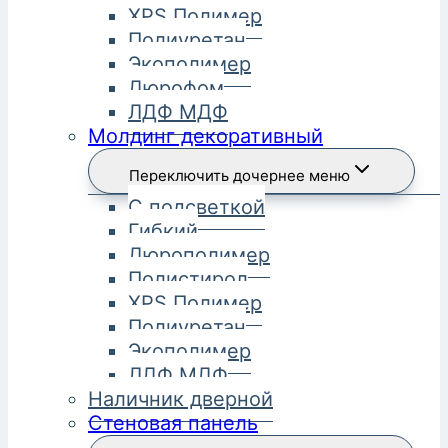
XPS Полимер
Полиуретан
Экополимер
Дюрофом
ЛДФ МДФ
Молдинг декоративный
Переключить дочернее меню
С подсветкой
Гибкий
Дюрополимер
Полистирол
XPS Полимер
Полиуретан
Экополимер
ЛДФ МДФ
Наличник дверной
Стеновая панель