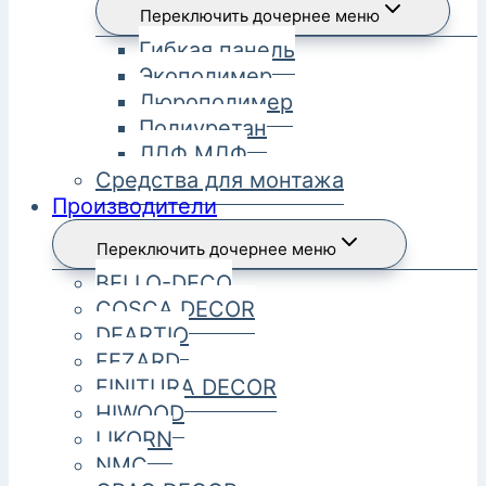
Переключить дочернее меню
Гибкая панель
Экополимер
Дюрополимер
Полиуретан
ЛДФ МДФ
Средства для монтажа
Производители
Переключить дочернее меню
BELLO-DECO
COSCA DECOR
DEARTIO
FEZARD
FINITURA DECOR
HIWOOD
LIKORN
NMC