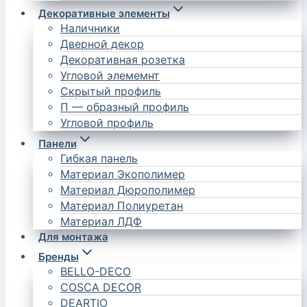
Декоративные элементы
Наличники
Дверной декор
Декоративная розетка
Угловой элемемнт
Скрытый профиль
П — образный профиль
Угловой профиль
Панели
Гибкая панель
Материал Экополимер
Материал Дюрополимер
Материал Полиуретан
Материал ЛДФ
Для монтажа
Бренды
BELLO-DECO
COSCA DECOR
DEARTIO