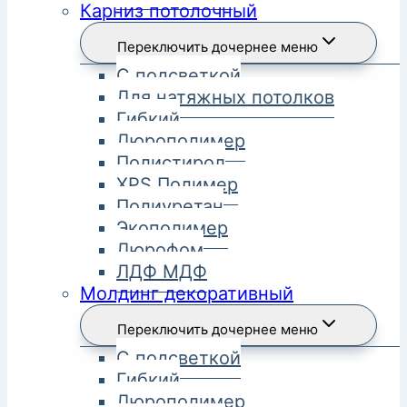
Карниз потолочный
Переключить дочернее меню
С подсветкой
Для натяжных потолков
Гибкий
Дюрополимер
Полистирол
XPS Полимер
Полиуретан
Экополимер
Дюрофом
ЛДФ МДФ
Молдинг декоративный
Переключить дочернее меню
С подсветкой
Гибкий
Дюрополимер