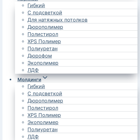
Гибкий
С подсветкой
Для натяжных потолков
Дюрополимер
Полистирол
XPS Полимер
Полиуретан
Дюрофом
Экополимер
ЛДФ
Молдинги
Гибкий
С подсветкой
Дюрополимер
Полистирол
XPS Полимер
Экополимер
Полиуретан
ЛДФ