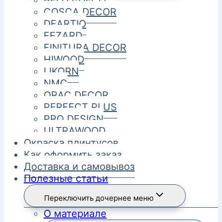
BELLO-DECO
COSCA DECOR
DEARTIO
FEZARD
FINITURA DECOR
HIWOOD
LIKORN
NMC
ORAC DECOR
PERFECT PLUS
PRO DESIGN
ULTRAWOOD
Окраска плинтусов
Как оформить заказ
Доставка и самовывоз
Полезные статьи
Переключить дочернее меню
О материале