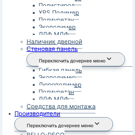
Полистирол
XPS Полимер
Полиуретан
Экополимер
ЛДФ МДФ
Наличник дверной
Стеновая панель
Переключить дочернее меню
Гибкая панель
Экополимер
Дюрополимер
Полиуретан
ЛДФ МДФ
Средства для монтажа
Производители
Переключить дочернее меню