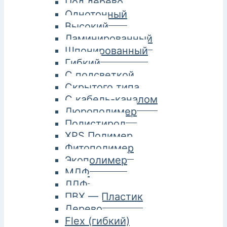
Под дерево
Однотонный
Высокий
Ламинированный
Шпонированный
Гибкий
С подсветкой
Скрытого типа
С кабель-каналом
Дюрополимер
Полистирол
XPS Полимер
Фитополимер
Экополимер
МДФ
ЛДФ
ПВХ — Пластик
Дерево
Flex (гибкий)