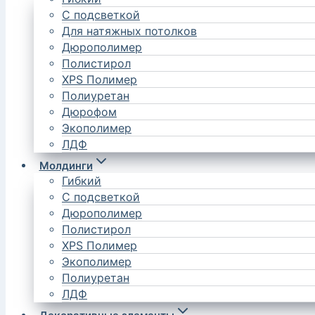
С подсветкой
Для натяжных потолков
Дюрополимер
Полистирол
XPS Полимер
Полиуретан
Дюрофом
Экополимер
ЛДФ
Молдинги
Гибкий
С подсветкой
Дюрополимер
Полистирол
XPS Полимер
Экополимер
Полиуретан
ЛДФ