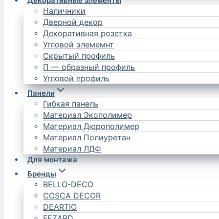
Декоративные элементы
Наличники
Дверной декор
Декоративная розетка
Угловой элемемнт
Скрытый профиль
П — образный профиль
Угловой профиль
Панели
Гибкая панель
Материал Экополимер
Материал Дюрополимер
Материал Полиуретан
Материал ЛДФ
Для монтажа
Бренды
BELLO-DECO
COSCA DECOR
DEARTIO
FEZARD