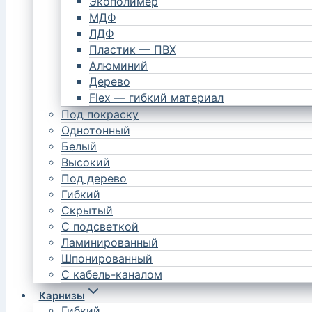
Экополимер
МДФ
ЛДФ
Пластик — ПВХ
Алюминий
Дерево
Flex — гибкий материал
Под покраску
Однотонный
Белый
Высокий
Под дерево
Гибкий
Скрытый
С подсветкой
Ламинированный
Шпонированный
С кабель-каналом
Карнизы
Гибкий