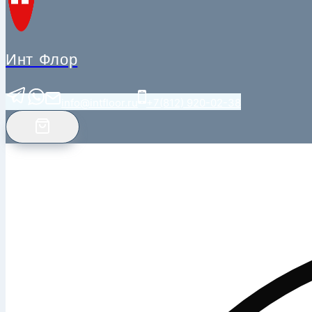
Инт Флор
info@intfloor.ru
+7(812) 920-02-38