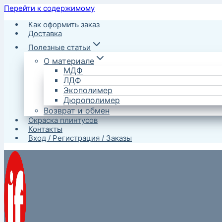
Перейти к содержимому
Как оформить заказ
Доставка
Полезные статьи
О материале
МДФ
ЛДФ
Экополимер
Дюрополимер
Возврат и обмен
Окраска плинтусов
Контакты
Вход / Регистрация / Заказы