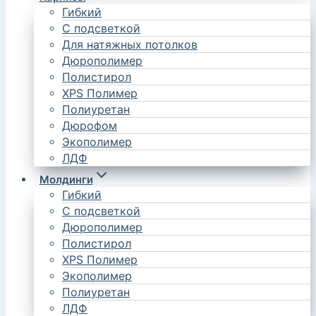
Гибкий
С подсветкой
Для натяжных потолков
Дюрополимер
Полистирол
XPS Полимер
Полиуретан
Дюрофом
Экополимер
ЛДФ
Молдинги
Гибкий
С подсветкой
Дюрополимер
Полистирол
XPS Полимер
Экополимер
Полиуретан
ЛДФ