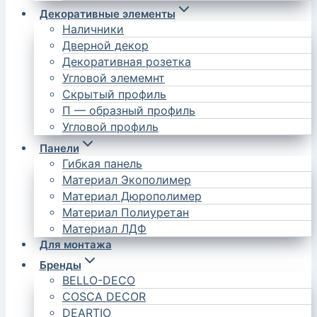
Декоративные элементы
Наличники
Дверной декор
Декоративная розетка
Угловой элемемнт
Скрытый профиль
П — образный профиль
Угловой профиль
Панели
Гибкая панель
Материал Экополимер
Материал Дюрополимер
Материал Полиуретан
Материал ЛДФ
Для монтажа
Бренды
BELLO-DECO
COSCA DECOR
DEARTIO