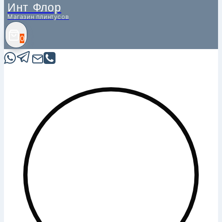
Инт Флор
Магазин плинтусов
0