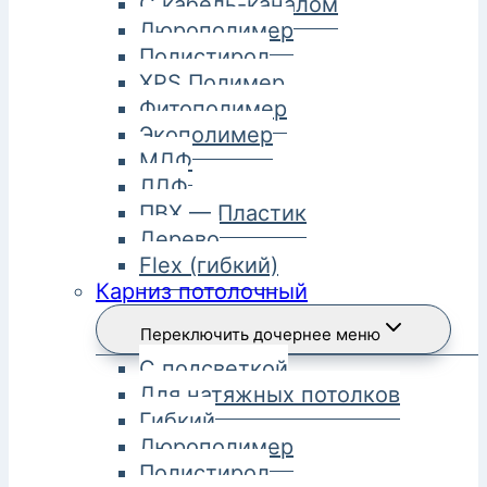
С кабель-каналом
Дюрополимер
Полистирол
XPS Полимер
Фитополимер
Экополимер
МДФ
ЛДФ
ПВХ — Пластик
Дерево
Flex (гибкий)
Карниз потолочный
Переключить дочернее меню
С подсветкой
Для натяжных потолков
Гибкий
Дюрополимер
Полистирол