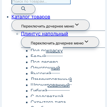
Каталог товаров
Переключить дочернее меню
Плинтус напольный
Переключить дочернее меню
Под покраску
Белый
Под дерево
Однотонный
Высокий
Ламинированный
Шпонированный
Гибкий
С подсветкой
Скрытого типа