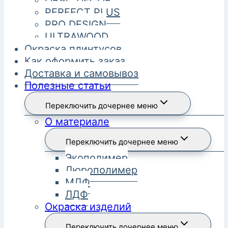
ORAC DECOR
PERFECT PLUS
PRO DESIGN
ULTRAWOOD
Окраска плинтусов
Как оформить заказ
Доставка и самовывоз
Полезные статьи
Переключить дочернее меню
О материале
Переключить дочернее меню
Экополимер
Дюрополимер
МДФ
ЛДФ
Окраска изделий
Переключить дочернее меню