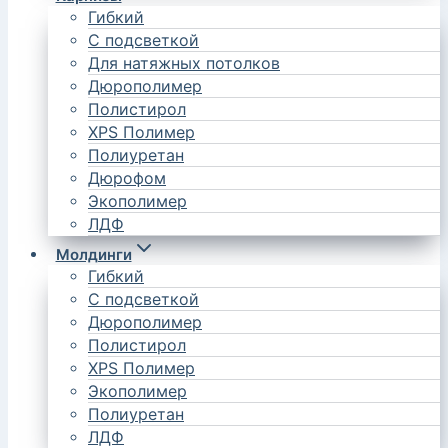
Гибкий
С подсветкой
Для натяжных потолков
Дюрополимер
Полистирол
XPS Полимер
Полиуретан
Дюрофом
Экополимер
ЛДФ
Молдинги
Гибкий
С подсветкой
Дюрополимер
Полистирол
XPS Полимер
Экополимер
Полиуретан
ЛДФ