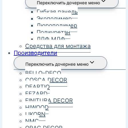
Переключить дочернее меню
Гибкая панель
Экополимер
Дюрополимер
Полиуретан
ЛДФ МДФ
Средства для монтажа
Производители
Переключить дочернее меню
BELLO-DECO
COSCA DECOR
DEARTIO
FEZARD
FINITURA DECOR
HIWOOD
LIKORN
NMC