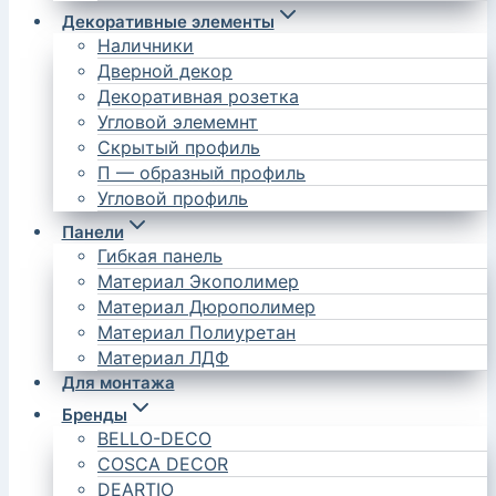
Декоративные элементы
Наличники
Дверной декор
Декоративная розетка
Угловой элемемнт
Скрытый профиль
П — образный профиль
Угловой профиль
Панели
Гибкая панель
Материал Экополимер
Материал Дюрополимер
Материал Полиуретан
Материал ЛДФ
Для монтажа
Бренды
BELLO-DECO
COSCA DECOR
DEARTIO