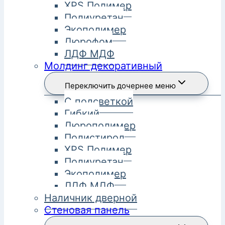
XPS Полимер
Полиуретан
Экополимер
Дюрофом
ЛДФ МДФ
Молдинг декоративный
Переключить дочернее меню
С подсветкой
Гибкий
Дюрополимер
Полистирол
XPS Полимер
Полиуретан
Экополимер
ЛДФ МДФ
Наличник дверной
Стеновая панель