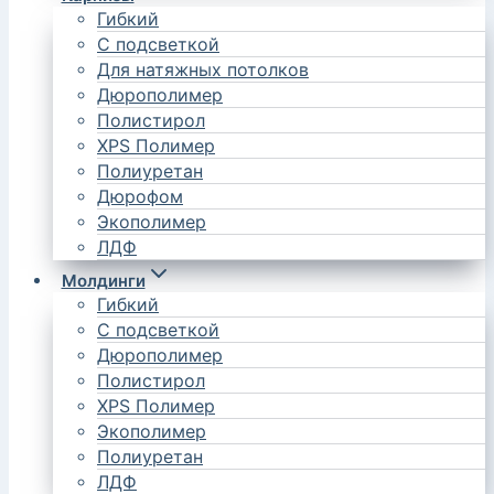
Гибкий
С подсветкой
Для натяжных потолков
Дюрополимер
Полистирол
XPS Полимер
Полиуретан
Дюрофом
Экополимер
ЛДФ
Молдинги
Гибкий
С подсветкой
Дюрополимер
Полистирол
XPS Полимер
Экополимер
Полиуретан
ЛДФ