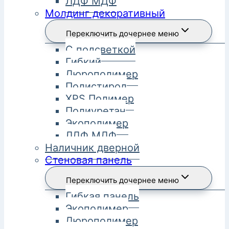
ЛДФ МДФ
Молдинг декоративный
Переключить дочернее меню
С подсветкой
Гибкий
Дюрополимер
Полистирол
XPS Полимер
Полиуретан
Экополимер
ЛДФ МДФ
Наличник дверной
Стеновая панель
Переключить дочернее меню
Гибкая панель
Экополимер
Дюрополимер