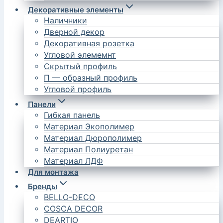
Декоративные элементы
Наличники
Дверной декор
Декоративная розетка
Угловой элемемнт
Скрытый профиль
П — образный профиль
Угловой профиль
Панели
Гибкая панель
Материал Экополимер
Материал Дюрополимер
Материал Полиуретан
Материал ЛДФ
Для монтажа
Бренды
BELLO-DECO
COSCA DECOR
DEARTIO