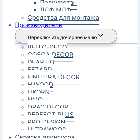
Полиуретан
ЛДФ МДФ
Средства для монтажа
Производители
Переключить дочернее меню
BELLO-DECO
COSCA DECOR
DEARTIO
FEZARD
FINITURA DECOR
HIWOOD
LIKORN
NMC
ORAC DECOR
PERFECT PLUS
PRO DESIGN
ULTRAWOOD
Окраска плинтусов