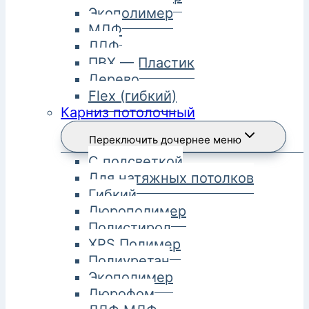
Экополимер
МДФ
ЛДФ
ПВХ — Пластик
Дерево
Flex (гибкий)
Карниз потолочный
Переключить дочернее меню
С подсветкой
Для натяжных потолков
Гибкий
Дюрополимер
Полистирол
XPS Полимер
Полиуретан
Экополимер
Дюрофом