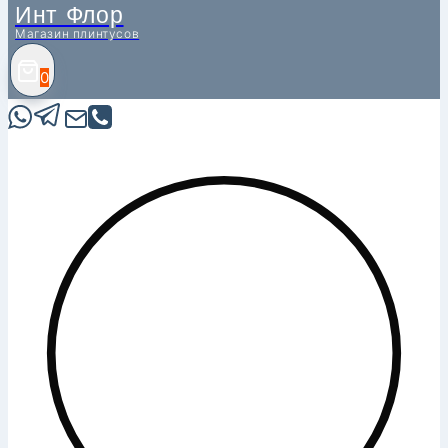
Инт Флор
Магазин плинтусов
0