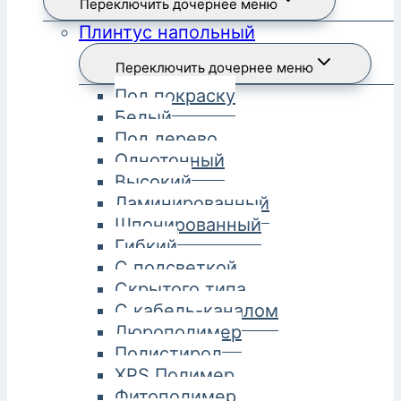
Переключить дочернее меню
Плинтус напольный
Переключить дочернее меню
Под покраску
Белый
Под дерево
Однотонный
Высокий
Ламинированный
Шпонированный
Гибкий
С подсветкой
Скрытого типа
С кабель-каналом
Дюрополимер
Полистирол
XPS Полимер
Фитополимер