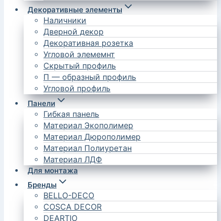
Декоративные элементы
Наличники
Дверной декор
Декоративная розетка
Угловой элемемнт
Скрытый профиль
П — образный профиль
Угловой профиль
Панели
Гибкая панель
Материал Экополимер
Материал Дюрополимер
Материал Полиуретан
Материал ЛДФ
Для монтажа
Бренды
BELLO-DECO
COSCA DECOR
DEARTIO