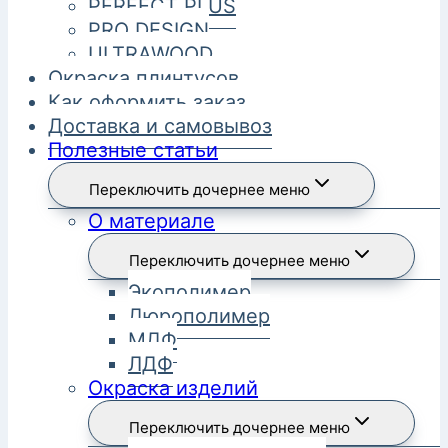
PERFECT PLUS
PRO DESIGN
ULTRAWOOD
Окраска плинтусов
Как оформить заказ
Доставка и самовывоз
Полезные статьи
Переключить дочернее меню
О материале
Переключить дочернее меню
Экополимер
Дюрополимер
МДФ
ЛДФ
Окраска изделий
Переключить дочернее меню