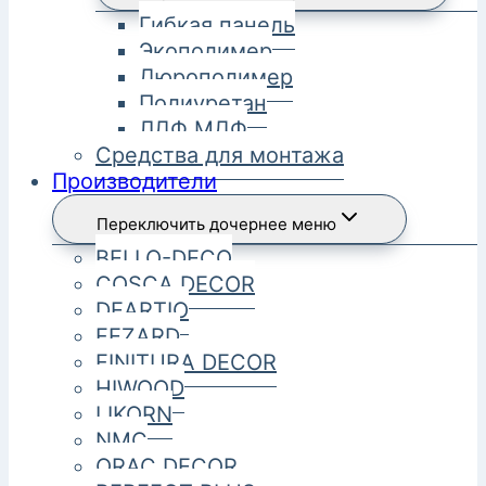
Гибкая панель
Экополимер
Дюрополимер
Полиуретан
ЛДФ МДФ
Средства для монтажа
Производители
Переключить дочернее меню
BELLO-DECO
COSCA DECOR
DEARTIO
FEZARD
FINITURA DECOR
HIWOOD
LIKORN
NMC
ORAC DECOR