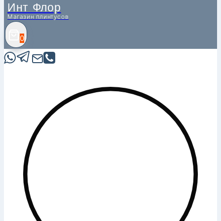
Инт Флор
Магазин плинтусов
0