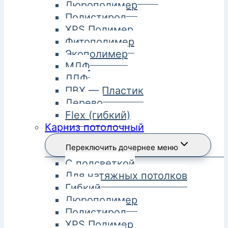
Дюрополимер
Полистирол
XPS Полимер
Фитополимер
Экополимер
МДФ
ЛДФ
ПВХ — Пластик
Дерево
Flex (гибкий)
Карниз потолочный
Переключить дочернее меню
С подсветкой
Для натяжных потолков
Гибкий
Дюрополимер
Полистирол
XPS Полимер