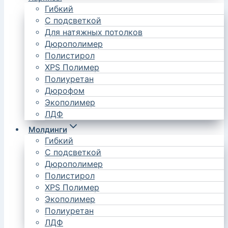
Гибкий
С подсветкой
Для натяжных потолков
Дюрополимер
Полистирол
XPS Полимер
Полиуретан
Дюрофом
Экополимер
ЛДФ
Молдинги
Гибкий
С подсветкой
Дюрополимер
Полистирол
XPS Полимер
Экополимер
Полиуретан
ЛДФ