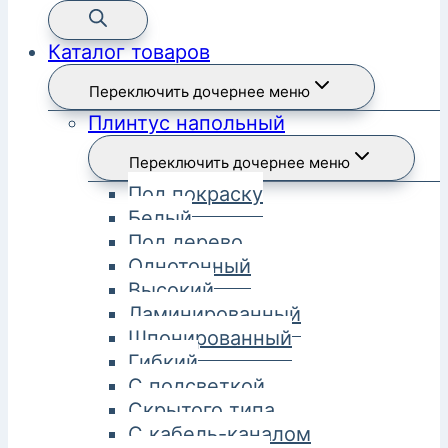
Каталог товаров
Переключить дочернее меню
Плинтус напольный
Переключить дочернее меню
Под покраску
Белый
Под дерево
Однотонный
Высокий
Ламинированный
Шпонированный
Гибкий
С подсветкой
Скрытого типа
С кабель-каналом