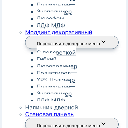
Полиуретан
Экополимер
Дюрофом
ЛДФ МДФ
Молдинг декоративный
Переключить дочернее меню
С подсветкой
Гибкий
Дюрополимер
Полистирол
XPS Полимер
Полиуретан
Экополимер
ЛДФ МДФ
Наличник дверной
Стеновая панель
Переключить дочернее меню