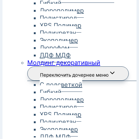
Гибкий
Дюрополимер
Полистирол
XPS Полимер
Полиуретан
Экополимер
Дюрофом
ЛДФ МДФ
Молдинг декоративный
Переключить дочернее меню
С подсветкой
Гибкий
Дюрополимер
Полистирол
XPS Полимер
Полиуретан
Экополимер
ЛДФ МДФ