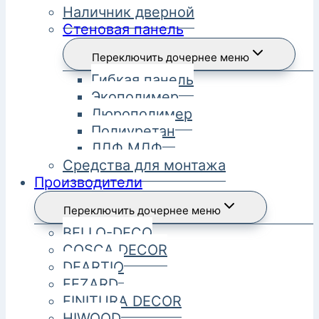
Наличник дверной
Стеновая панель
Переключить дочернее меню
Гибкая панель
Экополимер
Дюрополимер
Полиуретан
ЛДФ МДФ
Средства для монтажа
Производители
Переключить дочернее меню
BELLO-DECO
COSCA DECOR
DEARTIO
FEZARD
FINITURA DECOR
HIWOOD