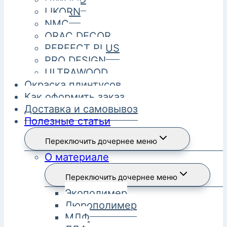
LIKORN
NMC
ORAC DECOR
PERFECT PLUS
PRO DESIGN
ULTRAWOOD
Окраска плинтусов
Как оформить заказ
Доставка и самовывоз
Полезные статьи
Переключить дочернее меню
О материале
Переключить дочернее меню
Экополимер
Дюрополимер
МДФ