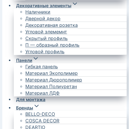
Декоративные элементы
Наличники
Дверной декор
Декоративная розетка
Угловой элемемнт
Скрытый профиль
П — образный профиль
Угловой профиль
Панели
Гибкая панель
Материал Экополимер
Материал Дюрополимер
Материал Полиуретан
Материал ЛДФ
Для монтажа
Бренды
BELLO-DECO
COSCA DECOR
DEARTIO