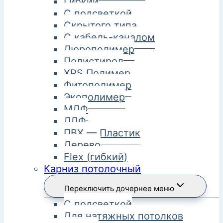
Гибкий
С подсветкой
Скрытого типа
С кабель-каналом
Дюрополимер
Полистирол
XPS Полимер
Фитополимер
Экополимер
МДФ
ЛДФ
ПВХ — Пластик
Дерево
Flex (гибкий)
Карниз потолочный
Переключить дочернее меню
С подсветкой
Для натяжных потолков