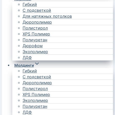
Гибкий
С подсветкой
Для натяжных потолков
Дюрополимер
Полистирол
XPS Полимер
Полиуретан
Дюрофом
Экополимер
ЛДФ
Молдинги
Гибкий
С подсветкой
Дюрополимер
Полистирол
XPS Полимер
Экополимер
Полиуретан
ЛДФ