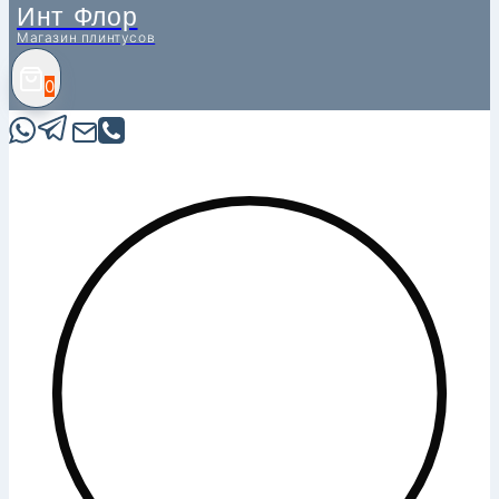
Инт Флор
Магазин плинтусов
0