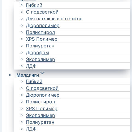
Гибкий
С подсветкой
Для натяжных потолков
Дюрополимер
Полистирол
XPS Полимер
Полиуретан
Дюрофом
Экополимер
ЛДФ
Молдинги
Гибкий
С подсветкой
Дюрополимер
Полистирол
XPS Полимер
Экополимер
Полиуретан
ЛДФ