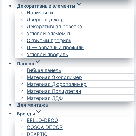
Декоративные элементы
Наличники
Дверной декор
Декоративная розетка
Угловой элемемнт
Скрытый профиль
П — образный профиль
Угловой профиль
Панели
Гибкая панель
Материал Экополимер
Материал Дюрополимер
Материал Полиуретан
Материал ЛДФ
Для монтажа
Бренды
BELLO-DECO
COSCA DECOR
DEARTIO