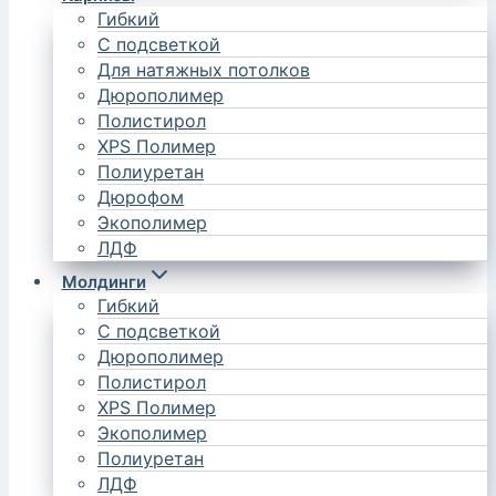
Гибкий
С подсветкой
Для натяжных потолков
Дюрополимер
Полистирол
XPS Полимер
Полиуретан
Дюрофом
Экополимер
ЛДФ
Молдинги
Гибкий
С подсветкой
Дюрополимер
Полистирол
XPS Полимер
Экополимер
Полиуретан
ЛДФ