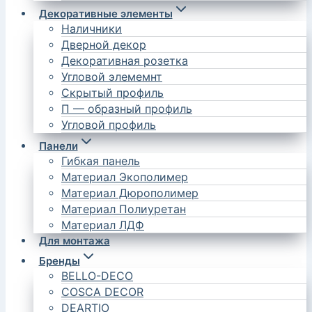
Декоративные элементы
Наличники
Дверной декор
Декоративная розетка
Угловой элемемнт
Скрытый профиль
П — образный профиль
Угловой профиль
Панели
Гибкая панель
Материал Экополимер
Материал Дюрополимер
Материал Полиуретан
Материал ЛДФ
Для монтажа
Бренды
BELLO-DECO
COSCA DECOR
DEARTIO