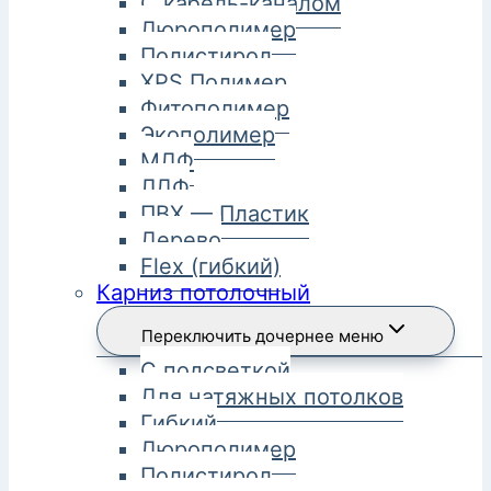
С кабель-каналом
Дюрополимер
Полистирол
XPS Полимер
Фитополимер
Экополимер
МДФ
ЛДФ
ПВХ — Пластик
Дерево
Flex (гибкий)
Карниз потолочный
Переключить дочернее меню
С подсветкой
Для натяжных потолков
Гибкий
Дюрополимер
Полистирол