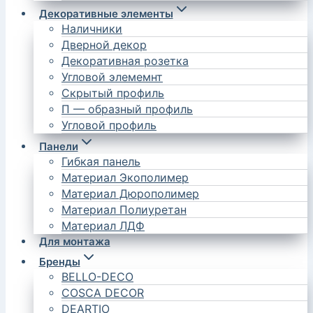
Декоративные элементы
Наличники
Дверной декор
Декоративная розетка
Угловой элемемнт
Скрытый профиль
П — образный профиль
Угловой профиль
Панели
Гибкая панель
Материал Экополимер
Материал Дюрополимер
Материал Полиуретан
Материал ЛДФ
Для монтажа
Бренды
BELLO-DECO
COSCA DECOR
DEARTIO