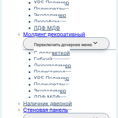
XPS Полимер
Полиуретан
Экополимер
Дюрофом
ЛДФ МДФ
Молдинг декоративный
Переключить дочернее меню
С подсветкой
Гибкий
Дюрополимер
Полистирол
XPS Полимер
Полиуретан
Экополимер
ЛДФ МДФ
Наличник дверной
Стеновая панель