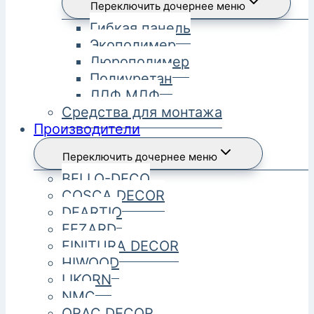
Переключить дочернее меню
Гибкая панель
Экополимер
Дюрополимер
Полиуретан
ЛДФ МДФ
Средства для монтажа
Производители
Переключить дочернее меню
BELLO-DECO
COSCA DECOR
DEARTIO
FEZARD
FINITURA DECOR
HIWOOD
LIKORN
NMC
ORAC DECOR