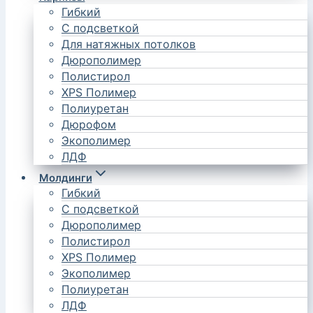
Гибкий
С подсветкой
Для натяжных потолков
Дюрополимер
Полистирол
XPS Полимер
Полиуретан
Дюрофом
Экополимер
ЛДФ
Молдинги
Гибкий
С подсветкой
Дюрополимер
Полистирол
XPS Полимер
Экополимер
Полиуретан
ЛДФ