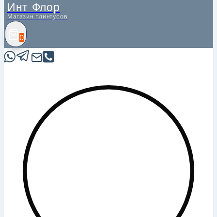
Инт Флор
Магазин плинтусов
0