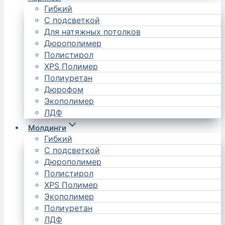
Гибкий
С подсветкой
Для натяжных потолков
Дюрополимер
Полистирол
XPS Полимер
Полиуретан
Дюрофом
Экополимер
ЛДФ
Молдинги
Гибкий
С подсветкой
Дюрополимер
Полистирол
XPS Полимер
Экополимер
Полиуретан
ЛДФ