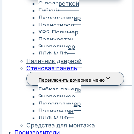
С подсветкой
Гибкий
Дюрополимер
Полистирол
XPS Полимер
Полиуретан
Экополимер
ЛДФ МДФ
Наличник дверной
Стеновая панель
Переключить дочернее меню
Гибкая панель
Экополимер
Дюрополимер
Полиуретан
ЛДФ МДФ
Средства для монтажа
Производители