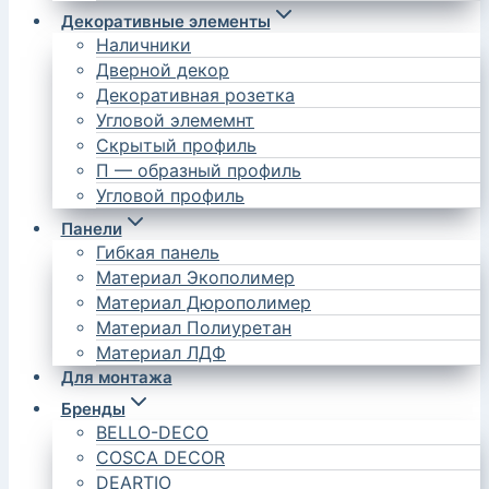
Декоративные элементы
Наличники
Дверной декор
Декоративная розетка
Угловой элемемнт
Скрытый профиль
П — образный профиль
Угловой профиль
Панели
Гибкая панель
Материал Экополимер
Материал Дюрополимер
Материал Полиуретан
Материал ЛДФ
Для монтажа
Бренды
BELLO-DECO
COSCA DECOR
DEARTIO