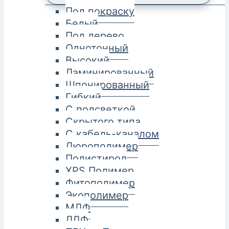
Под покраску
Белый
Под дерево
Однотонный
Высокий
Ламинированный
Шпонированный
Гибкий
С подсветкой
Скрытого типа
С кабель-каналом
Дюрополимер
Полистирол
XPS Полимер
Фитополимер
Экополимер
МДФ
ЛДФ