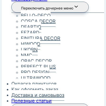
Переключить дочернее меню
BELLO-DECO
COSCA DECOR
DEARTIO
FEZARD
FINITURA DECOR
HIWOOD
LIKORN
NMC
ORAC DECOR
PERFECT PLUS
PRO DESIGN
ULTRAWOOD
Окраска плинтусов
Как оформить заказ
Доставка и самовывоз
Полезные статьи