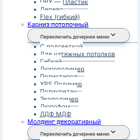
ПВХ — Пластик
Дерево
Flex (гибкий)
Карниз потолочный
Переключить дочернее меню
С подсветкой
Для натяжных потолков
Гибкий
Дюрополимер
Полистирол
XPS Полимер
Полиуретан
Экополимер
Дюрофом
ЛДФ МДФ
Молдинг декоративный
Переключить дочернее меню