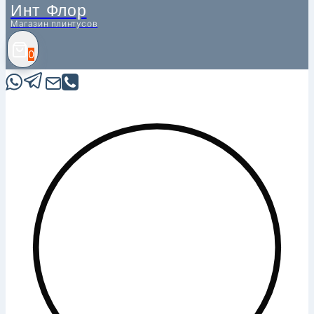
Инт Флор
Магазин плинтусов
0