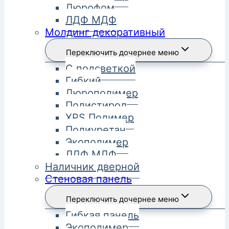
Дюрофом
ЛДФ МДФ
Молдинг декоративный
Переключить дочернее меню
С подсветкой
Гибкий
Дюрополимер
Полистирол
XPS Полимер
Полиуретан
Экополимер
ЛДФ МДФ
Наличник дверной
Стеновая панель
Переключить дочернее меню
Гибкая панель
Экополимер