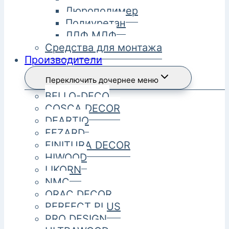
Дюрополимер
Полиуретан
ЛДФ МДФ
Средства для монтажа
Производители
Переключить дочернее меню
BELLO-DECO
COSCA DECOR
DEARTIO
FEZARD
FINITURA DECOR
HIWOOD
LIKORN
NMC
ORAC DECOR
PERFECT PLUS
PRO DESIGN