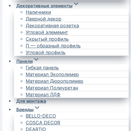
Декоративные элементы
Наличники
Дверной декор
Декоративная розетка
Угловой элемемнт
Скрытый профиль
П — образный профиль
Угловой профиль
Панели
Гибкая панель
Материал Экополимер
Материал Дюрополимер
Материал Полиуретан
Материал ЛДФ
Для монтажа
Бренды
BELLO-DECO
COSCA DECOR
DEARTIO