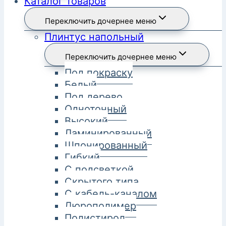
Каталог товаров
Переключить дочернее меню
Плинтус напольный
Переключить дочернее меню
Под покраску
Белый
Под дерево
Однотонный
Высокий
Ламинированный
Шпонированный
Гибкий
С подсветкой
Скрытого типа
С кабель-каналом
Дюрополимер
Полистирол