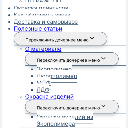
ULTRAWOOD
Окраска плинтусов
Как оформить заказ
Доставка и самовывоз
Полезные статьи
Переключить дочернее меню
О материале
Переключить дочернее меню
Экополимер
Дюрополимер
МДФ
ЛДФ
Окраска изделий
Переключить дочернее меню
Окраска изделий из
Экополимера