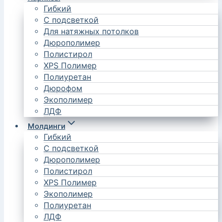
Гибкий
С подсветкой
Для натяжных потолков
Дюрополимер
Полистирол
XPS Полимер
Полиуретан
Дюрофом
Экополимер
ЛДФ
Молдинги
Гибкий
С подсветкой
Дюрополимер
Полистирол
XPS Полимер
Экополимер
Полиуретан
ЛДФ