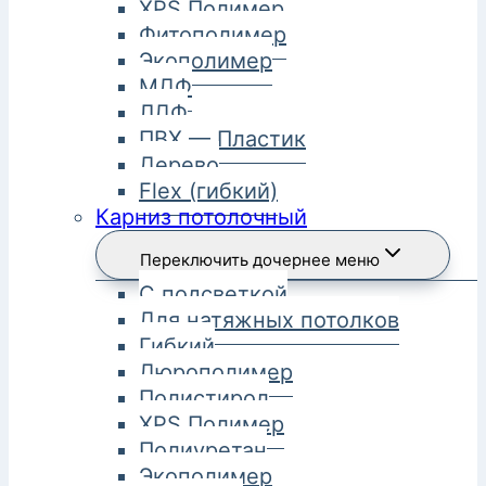
XPS Полимер
Фитополимер
Экополимер
МДФ
ЛДФ
ПВХ — Пластик
Дерево
Flex (гибкий)
Карниз потолочный
Переключить дочернее меню
С подсветкой
Для натяжных потолков
Гибкий
Дюрополимер
Полистирол
XPS Полимер
Полиуретан
Экополимер