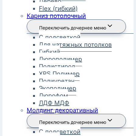
Дерево
Flex (гибкий)
Карниз потолочный
Переключить дочернее меню
С подсветкой
Для натяжных потолков
Гибкий
Дюрополимер
Полистирол
XPS Полимер
Полиуретан
Экополимер
Дюрофом
ЛДФ МДФ
Молдинг декоративный
Переключить дочернее меню
С подсветкой