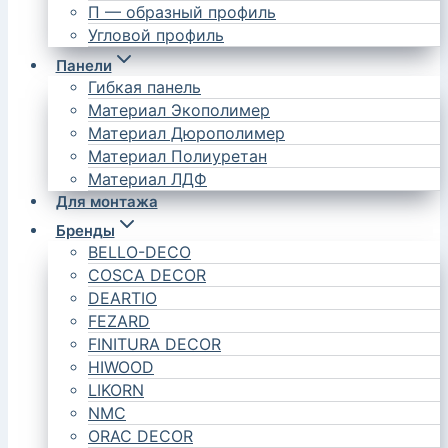
П — образный профиль
Угловой профиль
Панели
Гибкая панель
Материал Экополимер
Материал Дюрополимер
Материал Полиуретан
Материал ЛДФ
Для монтажа
Бренды
BELLO-DECO
COSCA DECOR
DEARTIO
FEZARD
FINITURA DECOR
HIWOOD
LIKORN
NMC
ORAC DECOR