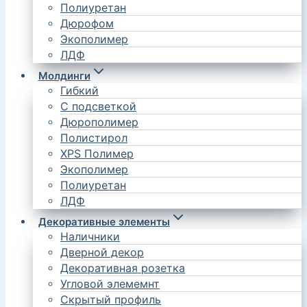
Полиуретан
Дюрофом
Экополимер
ЛДФ
Молдинги
Гибкий
С подсветкой
Дюрополимер
Полистирол
XPS Полимер
Экополимер
Полиуретан
ЛДФ
Декоративные элементы
Наличники
Дверной декор
Декоративная розетка
Угловой элемемнт
Скрытый профиль