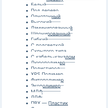
Белый
Под дерево
Однотонный
Высокий
Ламинированный
Шпонированный
Гибкий
С подсветкой
Скрытого типа
С кабель-каналом
Дюрополимер
Полистирол
XPS Полимер
Фитополимер
Экополимер
МДФ
ЛДФ
ПВХ — Пластик