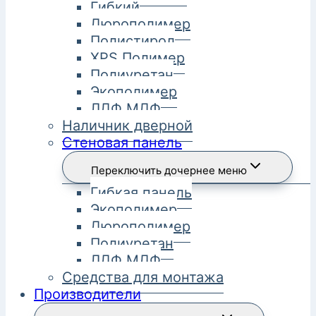
Гибкий
Дюрополимер
Полистирол
XPS Полимер
Полиуретан
Экополимер
ЛДФ МДФ
Наличник дверной
Стеновая панель
Переключить дочернее меню
Гибкая панель
Экополимер
Дюрополимер
Полиуретан
ЛДФ МДФ
Средства для монтажа
Производители