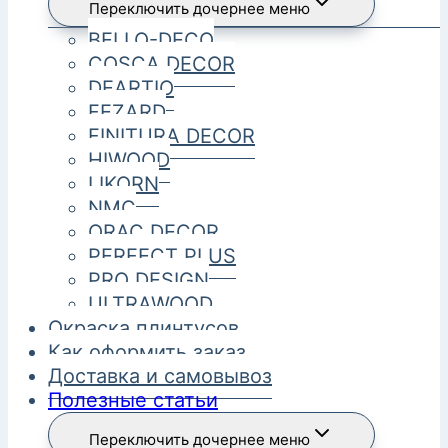
Переключить дочернее меню
BELLO-DECO
COSCA DECOR
DEARTIO
FEZARD
FINITURA DECOR
HIWOOD
LIKORN
NMC
ORAC DECOR
PERFECT PLUS
PRO DESIGN
ULTRAWOOD
Окраска плинтусов
Как оформить заказ
Доставка и самовывоз
Полезные статьи
Переключить дочернее меню