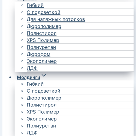
Гибкий
С подсветкой
Для натяжных потолков
Дюрополимер
Полистирол
XPS Полимер
Полиуретан
Дюрофом
Экополимер
ЛДФ
Молдинги
Гибкий
С подсветкой
Дюрополимер
Полистирол
XPS Полимер
Экополимер
Полиуретан
ЛДФ