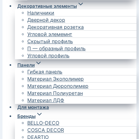
Декоративные элементы
Наличники
Дверной декор
Декоративная розетка
Угловой элемемнт
Скрытый профиль
П — образный профиль
Угловой профиль
Панели
Гибкая панель
Материал Экополимер
Материал Дюрополимер
Материал Полиуретан
Материал ЛДФ
Для монтажа
Бренды
BELLO-DECO
COSCA DECOR
DEARTIO