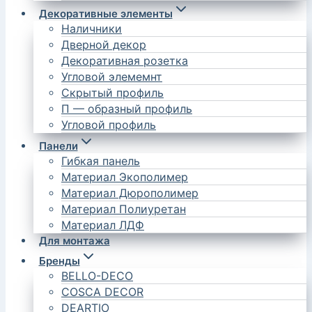
Декоративные элементы
Наличники
Дверной декор
Декоративная розетка
Угловой элемемнт
Скрытый профиль
П — образный профиль
Угловой профиль
Панели
Гибкая панель
Материал Экополимер
Материал Дюрополимер
Материал Полиуретан
Материал ЛДФ
Для монтажа
Бренды
BELLO-DECO
COSCA DECOR
DEARTIO