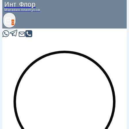
Инт Флор
Магазин плинтусов
0