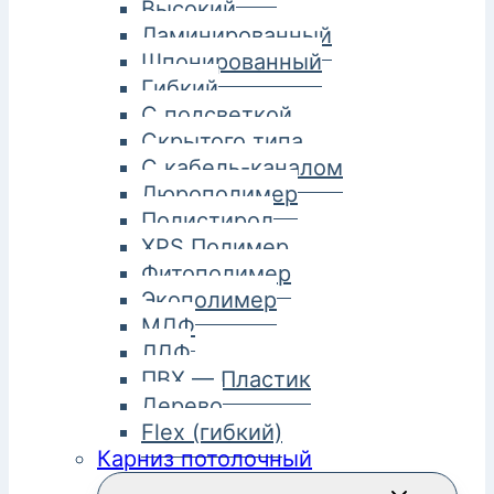
Высокий
Ламинированный
Шпонированный
Гибкий
С подсветкой
Скрытого типа
С кабель-каналом
Дюрополимер
Полистирол
XPS Полимер
Фитополимер
Экополимер
МДФ
ЛДФ
ПВХ — Пластик
Дерево
Flex (гибкий)
Карниз потолочный