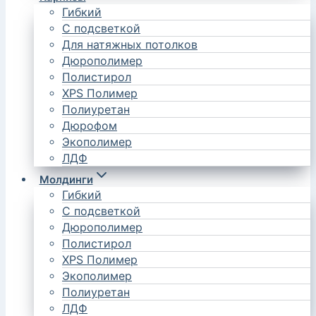
Гибкий
С подсветкой
Для натяжных потолков
Дюрополимер
Полистирол
XPS Полимер
Полиуретан
Дюрофом
Экополимер
ЛДФ
Молдинги
Гибкий
С подсветкой
Дюрополимер
Полистирол
XPS Полимер
Экополимер
Полиуретан
ЛДФ