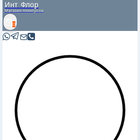
Инт Флор
Магазин плинтусов
0