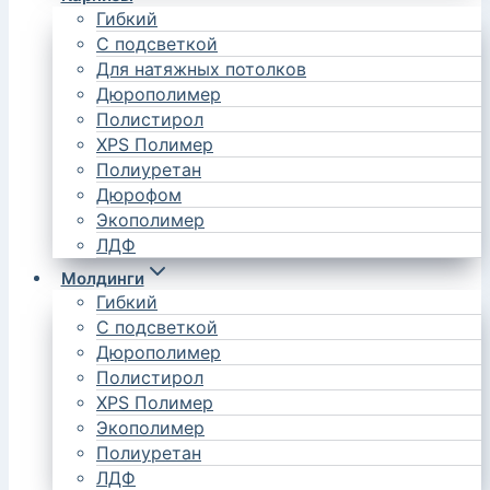
Гибкий
С подсветкой
Для натяжных потолков
Дюрополимер
Полистирол
XPS Полимер
Полиуретан
Дюрофом
Экополимер
ЛДФ
Молдинги
Гибкий
С подсветкой
Дюрополимер
Полистирол
XPS Полимер
Экополимер
Полиуретан
ЛДФ