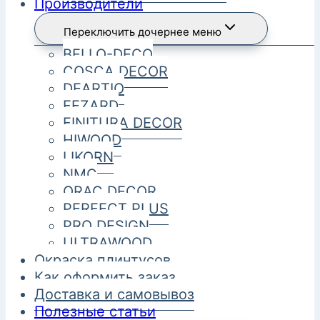
Производители
Переключить дочернее меню
BELLO-DECO
COSCA DECOR
DEARTIO
FEZARD
FINITURA DECOR
HIWOOD
LIKORN
NMC
ORAC DECOR
PERFECT PLUS
PRO DESIGN
ULTRAWOOD
Окраска плинтусов
Как оформить заказ
Доставка и самовывоз
Полезные статьи