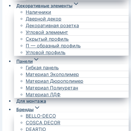
Декоративные элементы
Наличники
Дверной декор
Декоративная розетка
Угловой элемемнт
Скрытый профиль
П — образный профиль
Угловой профиль
Панели
Гибкая панель
Материал Экополимер
Материал Дюрополимер
Материал Полиуретан
Материал ЛДФ
Для монтажа
Бренды
BELLO-DECO
COSCA DECOR
DEARTIO