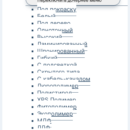
Переключить дочернее меню
Под покраску
Белый
Под дерево
Однотонный
Высокий
Ламинированный
Шпонированный
Гибкий
С подсветкой
Скрытого типа
С кабель-каналом
Дюрополимер
Полистирол
XPS Полимер
Фитополимер
Экополимер
МДФ
ЛДФ