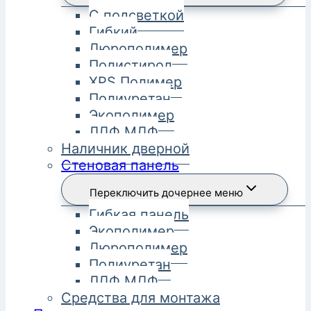
С подсветкой
Гибкий
Дюрополимер
Полистирол
XPS Полимер
Полиуретан
Экополимер
ЛДФ МДФ
Наличник дверной
Стеновая панель
Переключить дочернее меню
Гибкая панель
Экополимер
Дюрополимер
Полиуретан
ЛДФ МДФ
Средства для монтажа