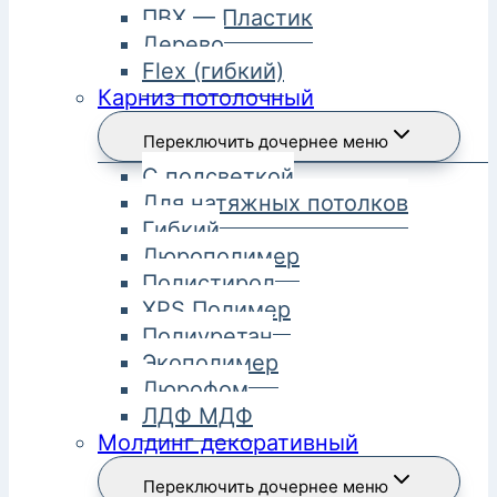
ПВХ — Пластик
Дерево
Flex (гибкий)
Карниз потолочный
Переключить дочернее меню
С подсветкой
Для натяжных потолков
Гибкий
Дюрополимер
Полистирол
XPS Полимер
Полиуретан
Экополимер
Дюрофом
ЛДФ МДФ
Молдинг декоративный
Переключить дочернее меню