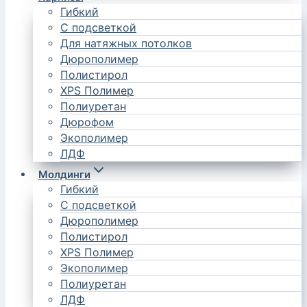
Гибкий
С подсветкой
Для натяжных потолков
Дюрополимер
Полистирол
XPS Полимер
Полиуретан
Дюрофом
Экополимер
ЛДФ
Молдинги
Гибкий
С подсветкой
Дюрополимер
Полистирол
XPS Полимер
Экополимер
Полиуретан
ЛДФ