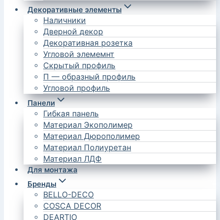
Декоративные элементы
Наличники
Дверной декор
Декоративная розетка
Угловой элемемнт
Скрытый профиль
П — образный профиль
Угловой профиль
Панели
Гибкая панель
Материал Экополимер
Материал Дюрополимер
Материал Полиуретан
Материал ЛДФ
Для монтажа
Бренды
BELLO-DECO
COSCA DECOR
DEARTIO