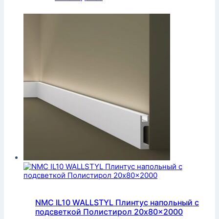
NMC IL10 WALLSTYL Плинтус напольный с
подсветкой Полистирол 20x80x2000