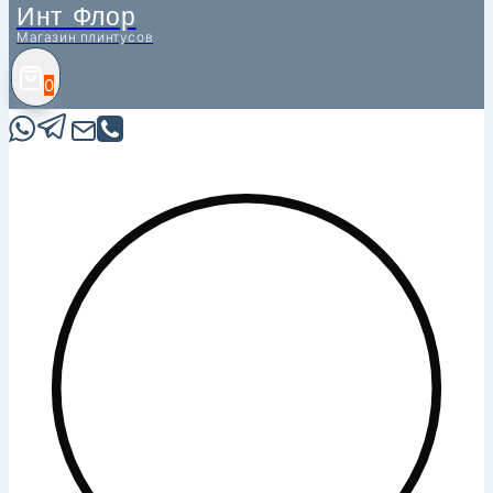
Инт Флор
Магазин плинтусов
0