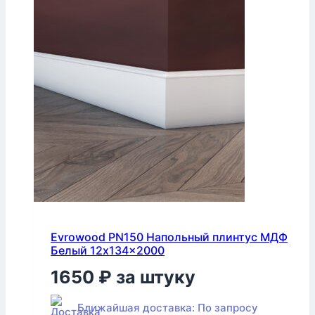
Evrowood PN150 Напольный плинтус МДФ
Белый 12x134x2000
1650
₽
за штуку
Ближайшая доставка: По запросу