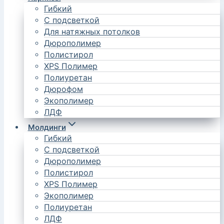
Гибкий
С подсветкой
Для натяжных потолков
Дюрополимер
Полистирол
XPS Полимер
Полиуретан
Дюрофом
Экополимер
ЛДФ
Молдинги
Гибкий
С подсветкой
Дюрополимер
Полистирол
XPS Полимер
Экополимер
Полиуретан
ЛДФ