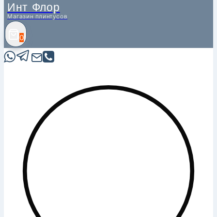
Инт Флор
Магазин плинтусов
0