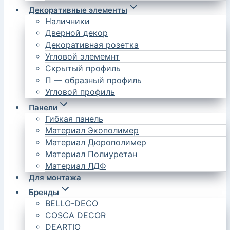
Декоративные элементы
Наличники
Дверной декор
Декоративная розетка
Угловой элемемнт
Скрытый профиль
П — образный профиль
Угловой профиль
Панели
Гибкая панель
Материал Экополимер
Материал Дюрополимер
Материал Полиуретан
Материал ЛДФ
Для монтажа
Бренды
BELLO-DECO
COSCA DECOR
DEARTIO