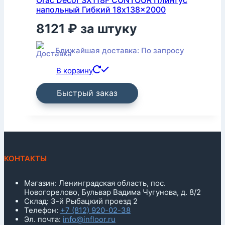
напольный Гибкий 18x138x2000
8121
₽
за штуку
Ближайшая доставка: По запросу
В корзину
Быстрый заказ
КОНТАКТЫ
Магазин: Ленинградская область, пос.
Новогорелово, Бульвар Вадима Чугунова, д. 8/2
Склад: 3-й Рыбацкий проезд 2
Телефон:
+7 (812) 920-02-38
Эл. почта:
info@infloor.ru