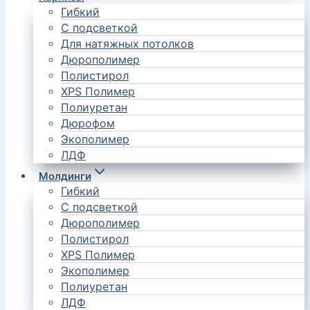
Гибкий
С подсветкой
Для натяжных потолков
Дюрополимер
Полистирол
XPS Полимер
Полиуретан
Дюрофом
Экополимер
ЛДФ
Молдинги
Гибкий
С подсветкой
Дюрополимер
Полистирол
XPS Полимер
Экополимер
Полиуретан
ЛДФ