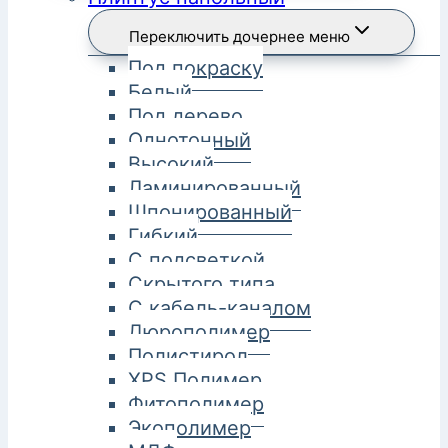
Переключить дочернее меню
Под покраску
Белый
Под дерево
Однотонный
Высокий
Ламинированный
Шпонированный
Гибкий
С подсветкой
Скрытого типа
С кабель-каналом
Дюрополимер
Полистирол
XPS Полимер
Фитополимер
Экополимер