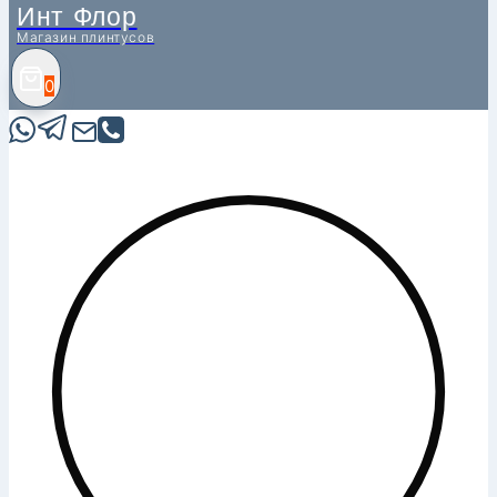
Инт Флор
Магазин плинтусов
0