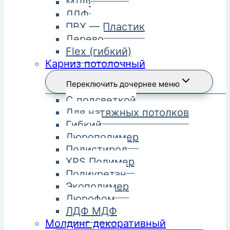
МДФ
ЛДФ
ПВХ — Пластик
Дерево
Flex (гибкий)
Карниз потолочный
Переключить дочернее меню
С подсветкой
Для натяжных потолков
Гибкий
Дюрополимер
Полистирол
XPS Полимер
Полиуретан
Экополимер
Дюрофом
ЛДФ МДФ
Молдинг декоративный