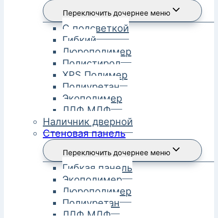
Переключить дочернее меню
С подсветкой
Гибкий
Дюрополимер
Полистирол
XPS Полимер
Полиуретан
Экополимер
ЛДФ МДФ
Наличник дверной
Стеновая панель
Переключить дочернее меню
Гибкая панель
Экополимер
Дюрополимер
Полиуретан
ЛДФ МДФ