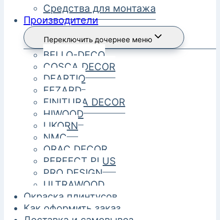
Средства для монтажа
Производители
Переключить дочернее меню
BELLO-DECO
COSCA DECOR
DEARTIO
FEZARD
FINITURA DECOR
HIWOOD
LIKORN
NMC
ORAC DECOR
PERFECT PLUS
PRO DESIGN
ULTRAWOOD
Окраска плинтусов
Как оформить заказ
Доставка и самовывоз