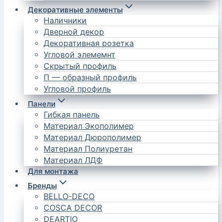
Декоративные элементы
Наличники
Дверной декор
Декоративная розетка
Угловой элемемнт
Скрытый профиль
П — образный профиль
Угловой профиль
Панели
Гибкая панель
Материал Экополимер
Материал Дюрополимер
Материал Полиуретан
Материал ЛДФ
Для монтажа
Бренды
BELLO-DECO
COSCA DECOR
DEARTIO