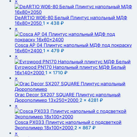
×
DeARTIO W06-80 Белый Плинтус напольный МДФ
16x80x2050
1 ×
438
₽
×
Cosca AP 04 Плинтус напольный МДФ под покраску
16x60x2400
1 ×
479
₽
×
Evrowood PN170 Напольный плинтус МДФ Белый
16x140x2000
1 ×
1710
₽
×
Orac Decor SX207 SQUARE Плинтус напольный
Дюрополимер 13x250x2000
2 ×
4281
₽
×
Cosca PX033 Плинтус напольный с подсветкой
Экополимер 18x100x2000
2 ×
867
₽
×