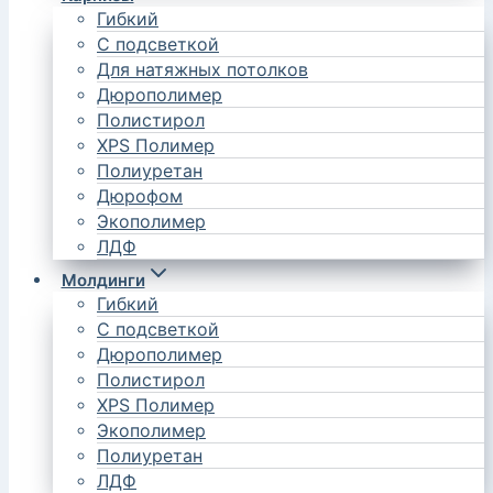
Гибкий
С подсветкой
Для натяжных потолков
Дюрополимер
Полистирол
XPS Полимер
Полиуретан
Дюрофом
Экополимер
ЛДФ
Молдинги
Гибкий
С подсветкой
Дюрополимер
Полистирол
XPS Полимер
Экополимер
Полиуретан
ЛДФ