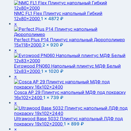
NMC FL1 Flex Плинтус напольный Гибкий
12x80x2000
1 ×
4872
₽
×
Perfect Plus P14 Плинтус напольный Дюрополимер
15x118x2000
2 ×
920
₽
×
Evrowood PN060 Напольный плинтус МДФ Белый
12x83x2000
1 ×
1020
₽
×
Cosca AP 29 Плинтус напольный МДФ под покраску
16x102x2400
1 ×
739
₽
×
Ultrawood Base 5032 Плинтус напольный ЛДФ под
покраску 19x102x2000
1 ×
899
₽
×