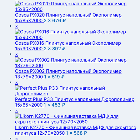
Cosca PX020 Плинтус напольный Экополимер
15x85x2000
2 ×
676
₽
×
Cosca PX016 Плинтус напольный Экополимер
15x90x2000
2 ×
892
₽
×
Cosca PX002 Плинтус напольный Экополимер
13x79x2000
1 ×
519
₽
×
Perfect Plus P33 Плинтус напольный Дюрополимер
15x65x2000
1 ×
453
₽
×
Likorn K2770 - Финишная вставка МДФ для скрытого
плинтуса 12x70x2050
1 ×
568
₽
×