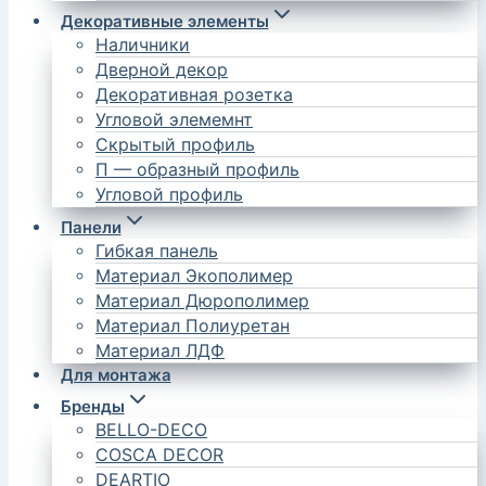
Декоративные элементы
Наличники
Дверной декор
Декоративная розетка
Угловой элемемнт
Скрытый профиль
П — образный профиль
Угловой профиль
Панели
Гибкая панель
Материал Экополимер
Материал Дюрополимер
Материал Полиуретан
Материал ЛДФ
Для монтажа
Бренды
BELLO-DECO
COSCA DECOR
DEARTIO