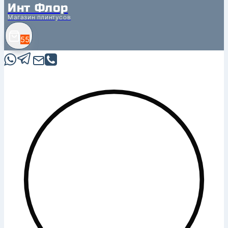
Инт Флор
Магазин плинтусов
55