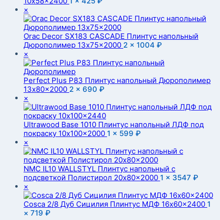
10x58x2400
1 ×
425
₽
×
Orac Decor SX183 CASCADE Плинтус напольный
Дюрополимер 13x75x2000
2 ×
1004
₽
×
Perfect Plus P83 Плинтус напольный Дюрополимер
13x80x2000
2 ×
690
₽
×
Ultrawood Base 1010 Плинтус напольный ЛДФ под
покраску 10x100x2000
1 ×
599
₽
×
NMC IL10 WALLSTYL Плинтус напольный с
подсветкой Полистирол 20x80x2000
1 ×
3547
₽
×
Cosca 2/8 Дуб Сицилия Плинтус МДФ 16x60x2400
1
×
719
₽