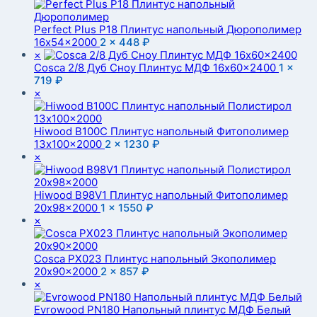
Perfect Plus P18 Плинтус напольный Дюрополимер
16x54x2000
2 ×
448
₽
×
Cosca 2/8 Дуб Сноу Плинтус МДФ 16x60x2400
1 ×
719
₽
×
Hiwood B100C Плинтус напольный Фитополимер
13x100x2000
2 ×
1230
₽
×
Hiwood B98V1 Плинтус напольный Фитополимер
20x98x2000
1 ×
1550
₽
×
Cosca PX023 Плинтус напольный Экополимер
20x90x2000
2 ×
857
₽
×
Evrowood PN180 Напольный плинтус МДФ Белый