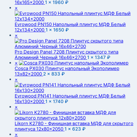
16x165x2000
1 ×
1960
₽
×
Evrowood PN150 Напольный плинтус МДФ Белый
12x134x2000
1 ×
1650
₽
×
Pro Design Panel 7208 Плинтус скрытого типа
Алюминий Черный 16x46x2700
1 ×
1347
₽
×
Cosca PX030 Плинтус напольный Экополимер
13x82x2000
2 ×
833
₽
×
Evrowood PN141 Напольный плинтус МДФ Белый
16x130x2000
1 ×
1740
₽
×
Likorn K2780 - Финишная вставка МДФ для скрытого
плинтуса 12x80x2050
1 ×
623
₽
×