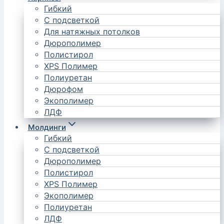
Гибкий
С подсветкой
Для натяжных потолков
Дюрополимер
Полистирол
XPS Полимер
Полиуретан
Дюрофом
Экополимер
ЛДФ
Молдинги
Гибкий
С подсветкой
Дюрополимер
Полистирол
XPS Полимер
Экополимер
Полиуретан
ЛДФ