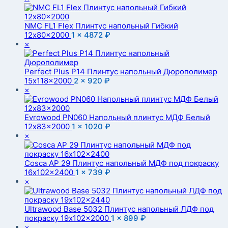
NMC FL1 Flex Плинтус напольный Гибкий
12x80x2000
1 ×
4872
₽
×
Perfect Plus P14 Плинтус напольный Дюрополимер
15x118x2000
2 ×
920
₽
×
Evrowood PN060 Напольный плинтус МДФ Белый
12x83x2000
1 ×
1020
₽
×
Cosca AP 29 Плинтус напольный МДФ под покраску
16x102x2400
1 ×
739
₽
×
Ultrawood Base 5032 Плинтус напольный ЛДФ под
покраску 19x102x2000
1 ×
899
₽
×