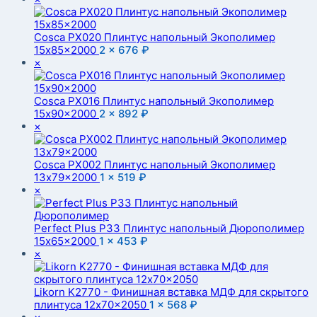
Cosca PX020 Плинтус напольный Экополимер
15x85x2000
2 ×
676
₽
×
Cosca PX016 Плинтус напольный Экополимер
15x90x2000
2 ×
892
₽
×
Cosca PX002 Плинтус напольный Экополимер
13x79x2000
1 ×
519
₽
×
Perfect Plus P33 Плинтус напольный Дюрополимер
15x65x2000
1 ×
453
₽
×
Likorn K2770 - Финишная вставка МДФ для скрытого
плинтуса 12x70x2050
1 ×
568
₽