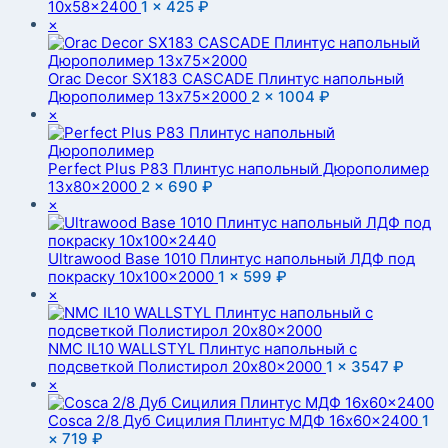
10x58x2400
1 ×
425
₽
×
Orac Decor SX183 CASCADE Плинтус напольный
Дюрополимер 13x75x2000
2 ×
1004
₽
×
Perfect Plus P83 Плинтус напольный Дюрополимер
13x80x2000
2 ×
690
₽
×
Ultrawood Base 1010 Плинтус напольный ЛДФ под
покраску 10x100x2000
1 ×
599
₽
×
NMC IL10 WALLSTYL Плинтус напольный с
подсветкой Полистирол 20x80x2000
1 ×
3547
₽
×
Cosca 2/8 Дуб Сицилия Плинтус МДФ 16x60x2400
1
×
719
₽