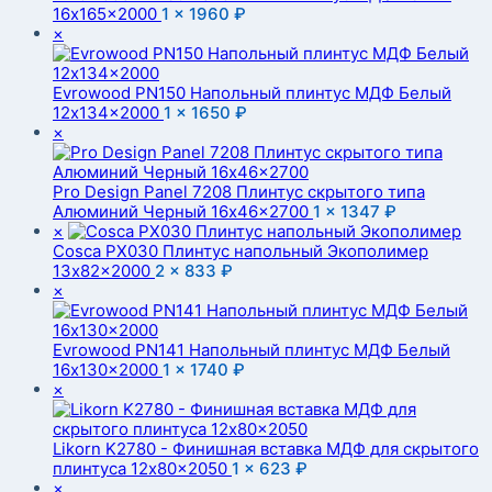
16x165x2000
1 ×
1960
₽
×
Evrowood PN150 Напольный плинтус МДФ Белый
12x134x2000
1 ×
1650
₽
×
Pro Design Panel 7208 Плинтус скрытого типа
Алюминий Черный 16x46x2700
1 ×
1347
₽
×
Cosca PX030 Плинтус напольный Экополимер
13x82x2000
2 ×
833
₽
×
Evrowood PN141 Напольный плинтус МДФ Белый
16x130x2000
1 ×
1740
₽
×
Likorn K2780 - Финишная вставка МДФ для скрытого
плинтуса 12x80x2050
1 ×
623
₽
×