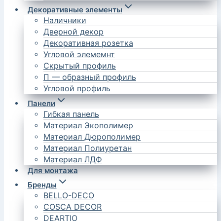
Декоративные элементы
Наличники
Дверной декор
Декоративная розетка
Угловой элемемнт
Скрытый профиль
П — образный профиль
Угловой профиль
Панели
Гибкая панель
Материал Экополимер
Материал Дюрополимер
Материал Полиуретан
Материал ЛДФ
Для монтажа
Бренды
BELLO-DECO
COSCA DECOR
DEARTIO