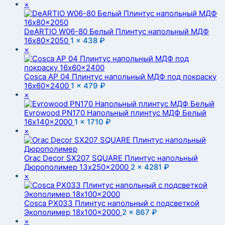
×
DeARTIO W06-80 Белый Плинтус напольный МДФ
16x80x2050
1 ×
438
₽
×
Cosca AP 04 Плинтус напольный МДФ под покраску
16x60x2400
1 ×
479
₽
×
Evrowood PN170 Напольный плинтус МДФ Белый
16x140x2000
1 ×
1710
₽
×
Orac Decor SX207 SQUARE Плинтус напольный
Дюрополимер 13x250x2000
2 ×
4281
₽
×
Cosca PX033 Плинтус напольный с подсветкой
Экополимер 18x100x2000
2 ×
867
₽
×