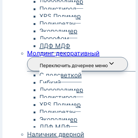
Дюрополимер
Полистирол
XPS Полимер
Полиуретан
Экополимер
Дюрофом
ЛДФ МДФ
Молдинг декоративный
Переключить дочернее меню
С подсветкой
Гибкий
Дюрополимер
Полистирол
XPS Полимер
Полиуретан
Экополимер
ЛДФ МДФ
Наличник дверной