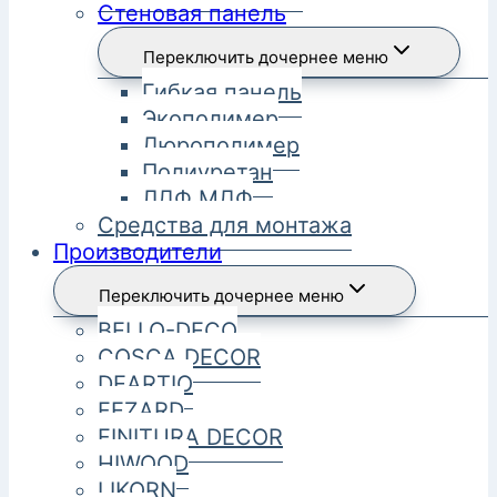
Стеновая панель
Переключить дочернее меню
Гибкая панель
Экополимер
Дюрополимер
Полиуретан
ЛДФ МДФ
Средства для монтажа
Производители
Переключить дочернее меню
BELLO-DECO
COSCA DECOR
DEARTIO
FEZARD
FINITURA DECOR
HIWOOD
LIKORN