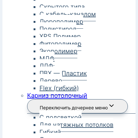
Скрытого типа
С кабель-каналом
Дюрополимер
Полистирол
XPS Полимер
Фитополимер
Экополимер
МДФ
ЛДФ
ПВХ — Пластик
Дерево
Flex (гибкий)
Карниз потолочный
Переключить дочернее меню
С подсветкой
Для натяжных потолков
Гибкий