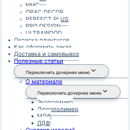
NMC
ORAC DECOR
PERFECT PLUS
PRO DESIGN
ULTRAWOOD
Окраска плинтусов
Как оформить заказ
Доставка и самовывоз
Полезные статьи
Переключить дочернее меню
О материале
Переключить дочернее меню
Экополимер
Дюрополимер
МДФ
ЛДФ