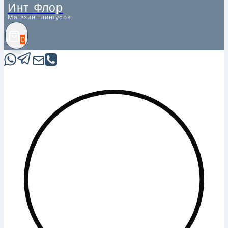
Инт Флор
Магазин плинтусов
0