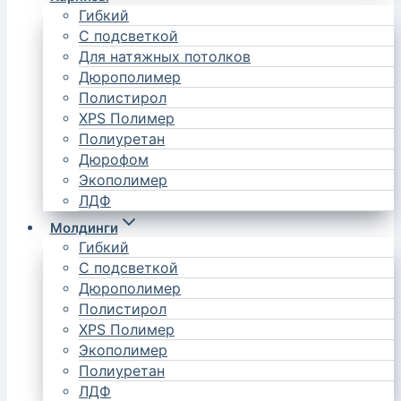
Гибкий
С подсветкой
Для натяжных потолков
Дюрополимер
Полистирол
XPS Полимер
Полиуретан
Дюрофом
Экополимер
ЛДФ
Молдинги
Гибкий
С подсветкой
Дюрополимер
Полистирол
XPS Полимер
Экополимер
Полиуретан
ЛДФ