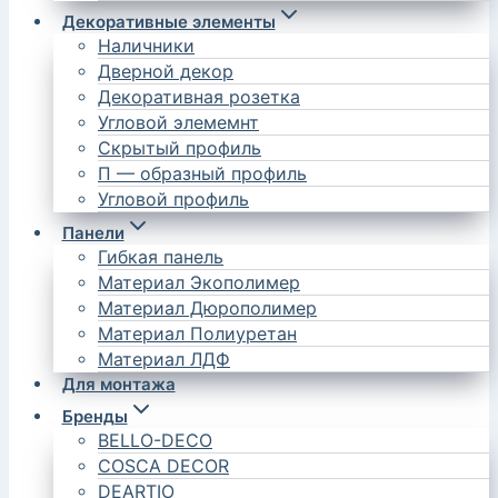
Декоративные элементы
Наличники
Дверной декор
Декоративная розетка
Угловой элемемнт
Скрытый профиль
П — образный профиль
Угловой профиль
Панели
Гибкая панель
Материал Экополимер
Материал Дюрополимер
Материал Полиуретан
Материал ЛДФ
Для монтажа
Бренды
BELLO-DECO
COSCA DECOR
DEARTIO