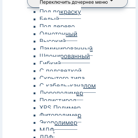
Переключить дочернее меню
Под покраску
Белый
Под дерево
Однотонный
Высокий
Ламинированный
Шпонированный
Гибкий
С подсветкой
Скрытого типа
С кабель-каналом
Дюрополимер
Полистирол
XPS Полимер
Фитополимер
Экополимер
МДФ
ЛДФ