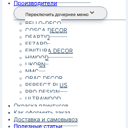
Производители
Переключить дочернее меню
BELLO-DECO
COSCA DECOR
DEARTIO
FEZARD
FINITURA DECOR
HIWOOD
LIKORN
NMC
ORAC DECOR
PERFECT PLUS
PRO DESIGN
ULTRAWOOD
Окраска плинтусов
Как оформить заказ
Доставка и самовывоз
Полезные статьи