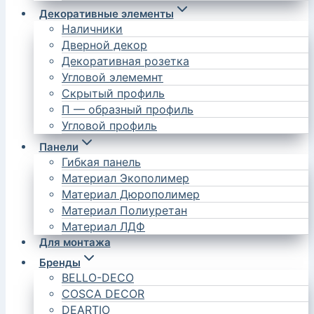
Декоративные элементы
Наличники
Дверной декор
Декоративная розетка
Угловой элемемнт
Скрытый профиль
П — образный профиль
Угловой профиль
Панели
Гибкая панель
Материал Экополимер
Материал Дюрополимер
Материал Полиуретан
Материал ЛДФ
Для монтажа
Бренды
BELLO-DECO
COSCA DECOR
DEARTIO