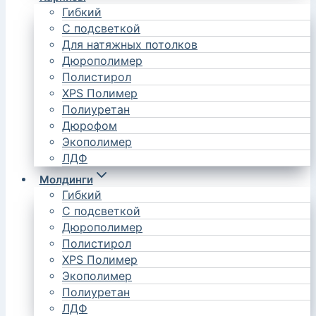
Гибкий
С подсветкой
Для натяжных потолков
Дюрополимер
Полистирол
XPS Полимер
Полиуретан
Дюрофом
Экополимер
ЛДФ
Молдинги
Гибкий
С подсветкой
Дюрополимер
Полистирол
XPS Полимер
Экополимер
Полиуретан
ЛДФ