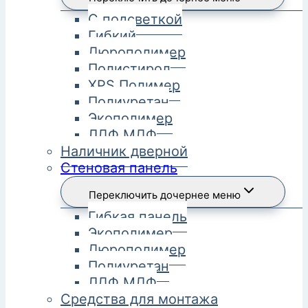
С подсветкой
Гибкий
Дюрополимер
Полистирол
XPS Полимер
Полиуретан
Экополимер
ЛДФ МДФ
Наличник дверной
Стеновая панель
Переключить дочернее меню
Гибкая панель
Экополимер
Дюрополимер
Полиуретан
ЛДФ МДФ
Средства для монтажа