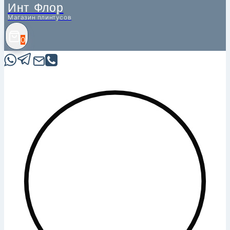
Инт Флор
Магазин плинтусов
0