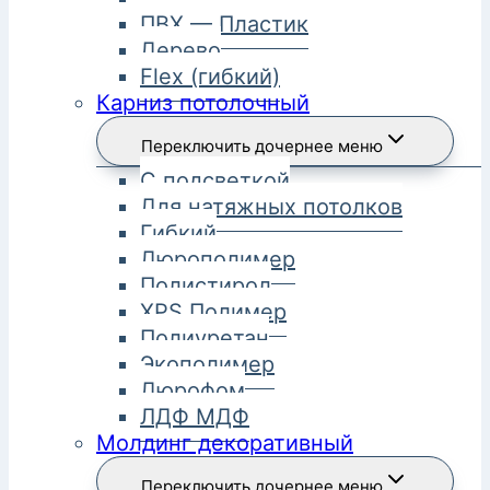
ПВХ — Пластик
Дерево
Flex (гибкий)
Карниз потолочный
Переключить дочернее меню
С подсветкой
Для натяжных потолков
Гибкий
Дюрополимер
Полистирол
XPS Полимер
Полиуретан
Экополимер
Дюрофом
ЛДФ МДФ
Молдинг декоративный
Переключить дочернее меню