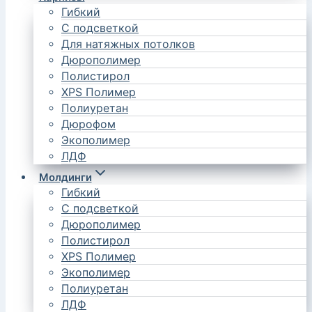
Гибкий
С подсветкой
Для натяжных потолков
Дюрополимер
Полистирол
XPS Полимер
Полиуретан
Дюрофом
Экополимер
ЛДФ
Молдинги
Гибкий
С подсветкой
Дюрополимер
Полистирол
XPS Полимер
Экополимер
Полиуретан
ЛДФ