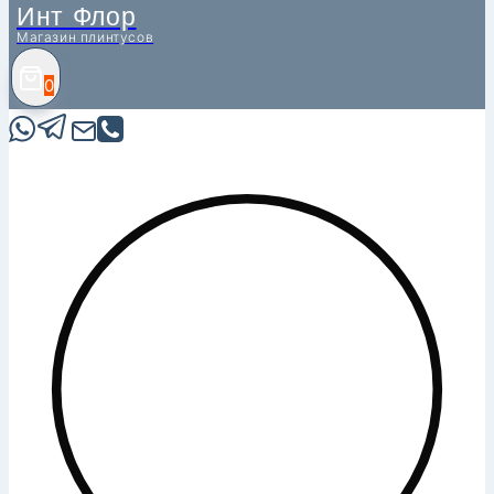
Инт Флор
Магазин плинтусов
0