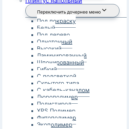
Плинтус напольный
Переключить дочернее меню
Под покраску
Белый
Под дерево
Однотонный
Высокий
Ламинированный
Шпонированный
Гибкий
С подсветкой
Скрытого типа
С кабель-каналом
Дюрополимер
Полистирол
XPS Полимер
Фитополимер
Экополимер