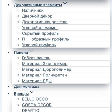
Декоративные элементы
Наличники
Дверной декор
Декоративная розетка
Угловой элемемнт
Скрытый профиль
П — образный профиль
Угловой профиль
Панели
Гибкая панель
Материал Экополимер
Материал Дюрополимер
Материал Полиуретан
Материал ЛДФ
Для монтажа
Бренды
BELLO-DECO
COSCA DECOR
DEARTIO