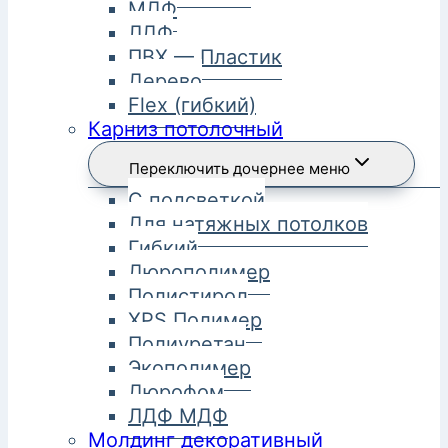
МДФ
ЛДФ
ПВХ — Пластик
Дерево
Flex (гибкий)
Карниз потолочный
Переключить дочернее меню
С подсветкой
Для натяжных потолков
Гибкий
Дюрополимер
Полистирол
XPS Полимер
Полиуретан
Экополимер
Дюрофом
ЛДФ МДФ
Молдинг декоративный