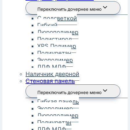
Переключить дочернее меню
С подсветкой
Гибкий
Дюрополимер
Полистирол
XPS Полимер
Полиуретан
Экополимер
ЛДФ МДФ
Наличник дверной
Стеновая панель
Переключить дочернее меню
Гибкая панель
Экополимер
Дюрополимер
Полиуретан
ЛДФ МДФ