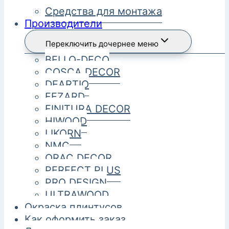
Средства для монтажа
Производители
Переключить дочернее меню
BELLO-DECO
COSCA DECOR
DEARTIO
FEZARD
FINITURA DECOR
HIWOOD
LIKORN
NMC
ORAC DECOR
PERFECT PLUS
PRO DESIGN
ULTRAWOOD
Окраска плинтусов
Как оформить заказ