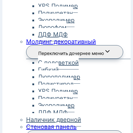
XPS Полимер
Полиуретан
Экополимер
Дюрофом
ЛДФ МДФ
Молдинг декоративный
Переключить дочернее меню
С подсветкой
Гибкий
Дюрополимер
Полистирол
XPS Полимер
Полиуретан
Экополимер
ЛДФ МДФ
Наличник дверной
Стеновая панель