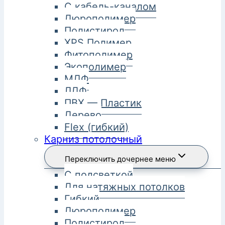
С кабель-каналом
Дюрополимер
Полистирол
XPS Полимер
Фитополимер
Экополимер
МДФ
ЛДФ
ПВХ — Пластик
Дерево
Flex (гибкий)
Карниз потолочный
Переключить дочернее меню
С подсветкой
Для натяжных потолков
Гибкий
Дюрополимер
Полистирол