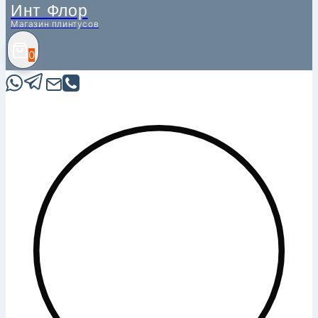
Инт Флор
Магазин плинтусов
0