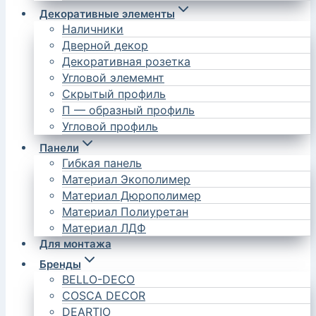
Декоративные элементы
Наличники
Дверной декор
Декоративная розетка
Угловой элемемнт
Скрытый профиль
П — образный профиль
Угловой профиль
Панели
Гибкая панель
Материал Экополимер
Материал Дюрополимер
Материал Полиуретан
Материал ЛДФ
Для монтажа
Бренды
BELLO-DECO
COSCA DECOR
DEARTIO