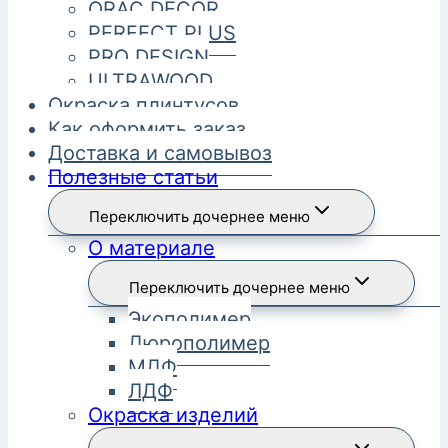
ORAC DECOR
PERFECT PLUS
PRO DESIGN
ULTRAWOOD
Окраска плинтусов
Как оформить заказ
Доставка и самовывоз
Полезные статьи
Переключить дочернее меню
О материале
Переключить дочернее меню
Экополимер
Дюрополимер
МДФ
ЛДФ
Окраска изделий