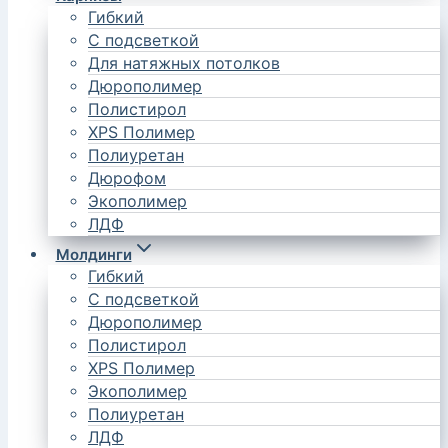
Гибкий
С подсветкой
Для натяжных потолков
Дюрополимер
Полистирол
XPS Полимер
Полиуретан
Дюрофом
Экополимер
ЛДФ
Молдинги
Гибкий
С подсветкой
Дюрополимер
Полистирол
XPS Полимер
Экополимер
Полиуретан
ЛДФ