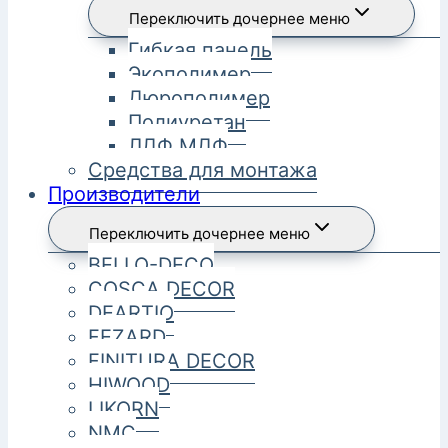
Переключить дочернее меню
Гибкая панель
Экополимер
Дюрополимер
Полиуретан
ЛДФ МДФ
Средства для монтажа
Производители
Переключить дочернее меню
BELLO-DECO
COSCA DECOR
DEARTIO
FEZARD
FINITURA DECOR
HIWOOD
LIKORN
NMC