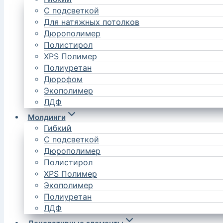
С подсветкой
Для натяжных потолков
Дюрополимер
Полистирол
XPS Полимер
Полиуретан
Дюрофом
Экополимер
ЛДФ
Молдинги
Гибкий
С подсветкой
Дюрополимер
Полистирол
XPS Полимер
Экополимер
Полиуретан
ЛДФ