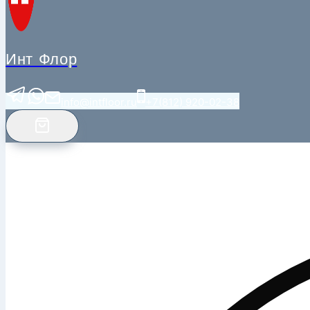
Инт Флор
info@intfloor.ru
+7(812) 920-02-38