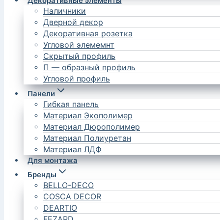
Декоративные элементы
Наличники
Дверной декор
Декоративная розетка
Угловой элемемнт
Скрытый профиль
П — образный профиль
Угловой профиль
Панели
Гибкая панель
Материал Экополимер
Материал Дюрополимер
Материал Полиуретан
Материал ЛДФ
Для монтажа
Бренды
BELLO-DECO
COSCA DECOR
DEARTIO
FEZARD