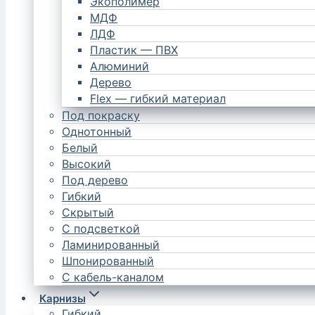
Экополимер
МДФ
ЛДФ
Пластик — ПВХ
Алюминий
Дерево
Flex — гибкий материал
Под покраску
Однотонный
Белый
Высокий
Под дерево
Гибкий
Скрытый
С подсветкой
Ламинированный
Шпонированный
С кабель-каналом
Карнизы
Гибкий