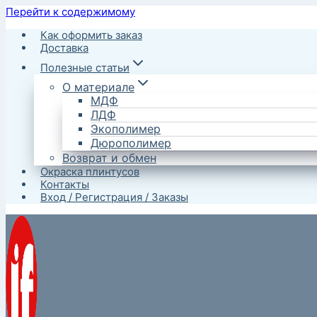
Перейти к содержимому
Как оформить заказ
Доставка
Полезные статьи
О материале
МДФ
ЛДФ
Экополимер
Дюрополимер
Возврат и обмен
Окраска плинтусов
Контакты
Вход / Регистрация / Заказы