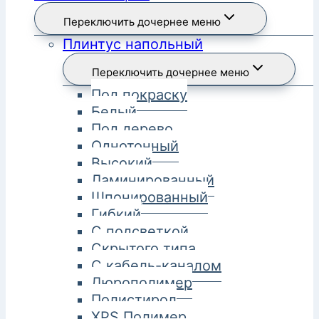
Переключить дочернее меню
Плинтус напольный
Переключить дочернее меню
Под покраску
Белый
Под дерево
Однотонный
Высокий
Ламинированный
Шпонированный
Гибкий
С подсветкой
Скрытого типа
С кабель-каналом
Дюрополимер
Полистирол
XPS Полимер