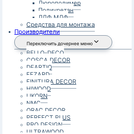
Дюрополимер
Полиуретан
ЛДФ МДФ
Средства для монтажа
Производители
Переключить дочернее меню
BELLO-DECO
COSCA DECOR
DEARTIO
FEZARD
FINITURA DECOR
HIWOOD
LIKORN
NMC
ORAC DECOR
PERFECT PLUS
PRO DESIGN
ULTRAWOOD