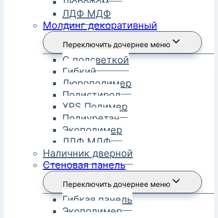
Дюрофом
ЛДФ МДФ
Молдинг декоративный
Переключить дочернее меню
С подсветкой
Гибкий
Дюрополимер
Полистирол
XPS Полимер
Полиуретан
Экополимер
ЛДФ МДФ
Наличник дверной
Стеновая панель
Переключить дочернее меню
Гибкая панель
Экополимер