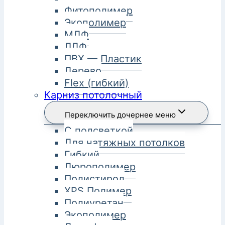
Фитополимер
Экополимер
МДФ
ЛДФ
ПВХ — Пластик
Дерево
Flex (гибкий)
Карниз потолочный
Переключить дочернее меню
С подсветкой
Для натяжных потолков
Гибкий
Дюрополимер
Полистирол
XPS Полимер
Полиуретан
Экополимер