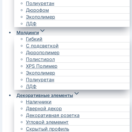
Полиуретан
Дюрофом
Экополимер
ЛДФ
Молдинги
Гибкий
С подсветкой
Дюрополимер
Полистирол
XPS Полимер
Экополимер
Полиуретан
ЛДФ
Декоративные элементы
Наличники
Дверной декор
Декоративная розетка
Угловой элемемнт
Скрытый профиль