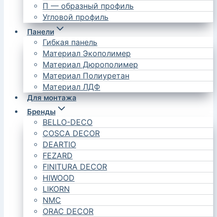
П — образный профиль
Угловой профиль
Панели
Гибкая панель
Материал Экополимер
Материал Дюрополимер
Материал Полиуретан
Материал ЛДФ
Для монтажа
Бренды
BELLO-DECO
COSCA DECOR
DEARTIO
FEZARD
FINITURA DECOR
HIWOOD
LIKORN
NMC
ORAC DECOR