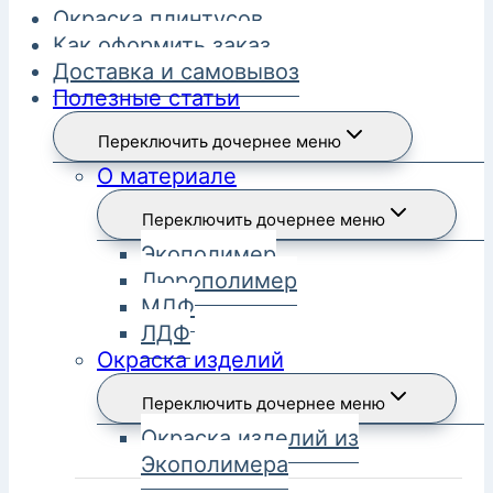
Окраска плинтусов
Как оформить заказ
Доставка и самовывоз
Полезные статьи
Переключить дочернее меню
О материале
Переключить дочернее меню
Экополимер
Дюрополимер
МДФ
ЛДФ
Окраска изделий
Переключить дочернее меню
Окраска изделий из
Экополимера