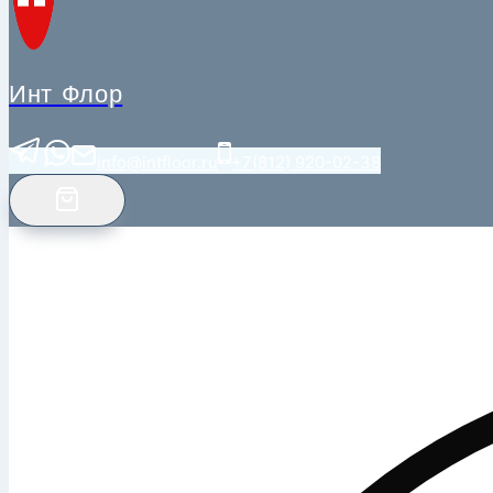
Инт Флор
info@intfloor.ru
+7(812) 920-02-38