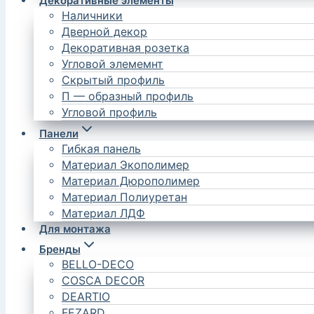
Декоративные элементы
Наличники
Дверной декор
Декоративная розетка
Угловой элемемнт
Скрытый профиль
П — образный профиль
Угловой профиль
Панели
Гибкая панель
Материал Экополимер
Материал Дюрополимер
Материал Полиуретан
Материал ЛДФ
Для монтажа
Бренды
BELLO-DECO
COSCA DECOR
DEARTIO
FEZARD