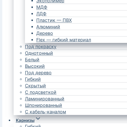
Экополимер
МДФ
ЛДФ
Пластик — ПВХ
Алюминий
Дерево
Flex — гибкий материал
Под покраску
Однотонный
Белый
Высокий
Под дерево
Гибкий
Скрытый
С подсветкой
Ламинированный
Шпонированный
С кабель-каналом
Карнизы
Гибкий