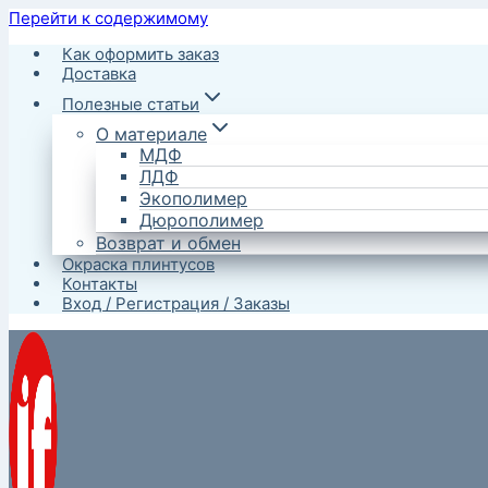
Перейти к содержимому
Как оформить заказ
Доставка
Полезные статьи
О материале
МДФ
ЛДФ
Экополимер
Дюрополимер
Возврат и обмен
Окраска плинтусов
Контакты
Вход / Регистрация / Заказы