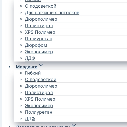
С подсветкой
Для натяжных потолков
Дюрополимер
Полистирол
XPS Полимер
Полиуретан
Дюрофом
Экополимер
ЛДФ
Молдинги
Гибкий
С подсветкой
Дюрополимер
Полистирол
XPS Полимер
Экополимер
Полиуретан
ЛДФ