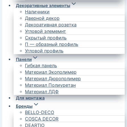
Декоративные элементы
Наличники
Дверной декор
Декоративная розетка
Угловой элемемнт
Скрытый профиль
П — образный профиль
Угловой профиль
Панели
Гибкая панель
Материал Экополимер
Материал Дюрополимер
Материал Полиуретан
Материал ЛДФ
Для монтажа
Бренды
BELLO-DECO
COSCA DECOR
DEARTIO