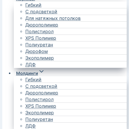
Гибкий
С подсветкой
Для натяжных потолков
Дюрополимер
Полистирол
XPS Полимер
Полиуретан
Дюрофом
Экополимер
ЛДФ
Молдинги
Гибкий
С подсветкой
Дюрополимер
Полистирол
XPS Полимер
Экополимер
Полиуретан
ЛДФ