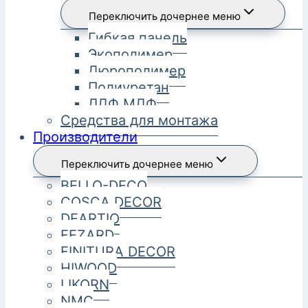
Переключить дочернее меню
Гибкая панель
Экополимер
Дюрополимер
Полиуретан
ЛДФ МДФ
Средства для монтажа
Производители
Переключить дочернее меню
BELLO-DECO
COSCA DECOR
DEARTIO
FEZARD
FINITURA DECOR
HIWOOD
LIKORN
NMC