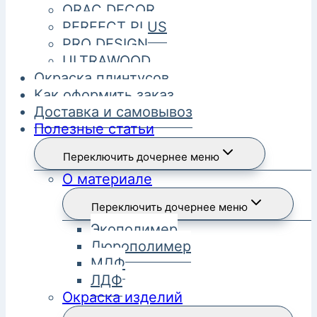
ORAC DECOR
PERFECT PLUS
PRO DESIGN
ULTRAWOOD
Окраска плинтусов
Как оформить заказ
Доставка и самовывоз
Полезные статьи
Переключить дочернее меню
О материале
Переключить дочернее меню
Экополимер
Дюрополимер
МДФ
ЛДФ
Окраска изделий