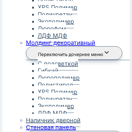
Полистирол
XPS Полимер
Полиуретан
Экополимер
Дюрофом
ЛДФ МДФ
Молдинг декоративный
Переключить дочернее меню
С подсветкой
Гибкий
Дюрополимер
Полистирол
XPS Полимер
Полиуретан
Экополимер
ЛДФ МДФ
Наличник дверной
Стеновая панель