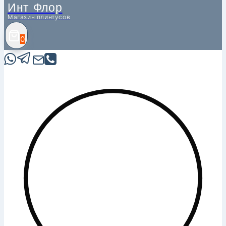
Инт Флор
Магазин плинтусов
0