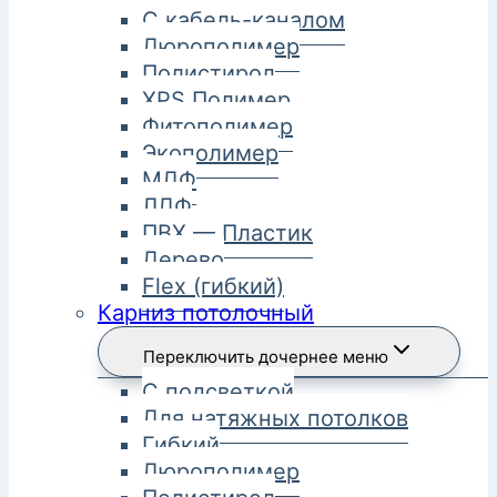
С кабель-каналом
Дюрополимер
Полистирол
XPS Полимер
Фитополимер
Экополимер
МДФ
ЛДФ
ПВХ — Пластик
Дерево
Flex (гибкий)
Карниз потолочный
Переключить дочернее меню
С подсветкой
Для натяжных потолков
Гибкий
Дюрополимер