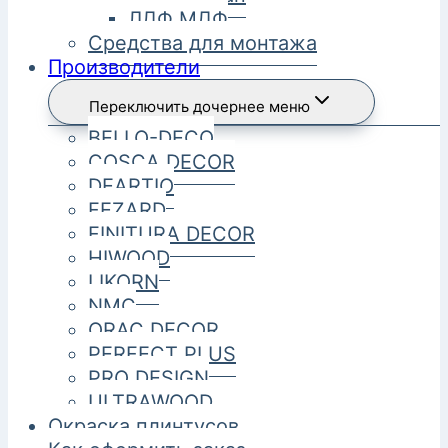
ЛДФ МДФ
Средства для монтажа
Производители
Переключить дочернее меню
BELLO-DECO
COSCA DECOR
DEARTIO
FEZARD
FINITURA DECOR
HIWOOD
LIKORN
NMC
ORAC DECOR
PERFECT PLUS
PRO DESIGN
ULTRAWOOD
Окраска плинтусов