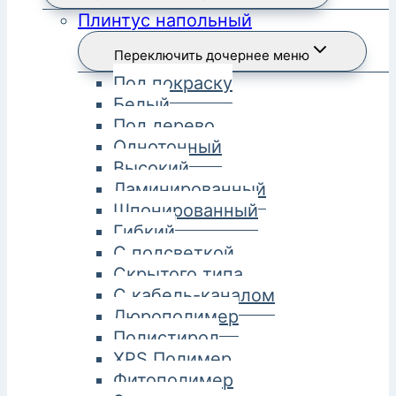
Плинтус напольный
Переключить дочернее меню
Под покраску
Белый
Под дерево
Однотонный
Высокий
Ламинированный
Шпонированный
Гибкий
С подсветкой
Скрытого типа
С кабель-каналом
Дюрополимер
Полистирол
XPS Полимер
Фитополимер