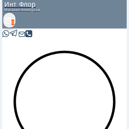
Инт Флор
Магазин плинтусов
0