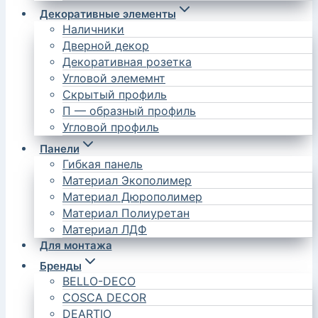
Декоративные элементы
Наличники
Дверной декор
Декоративная розетка
Угловой элемемнт
Скрытый профиль
П — образный профиль
Угловой профиль
Панели
Гибкая панель
Материал Экополимер
Материал Дюрополимер
Материал Полиуретан
Материал ЛДФ
Для монтажа
Бренды
BELLO-DECO
COSCA DECOR
DEARTIO