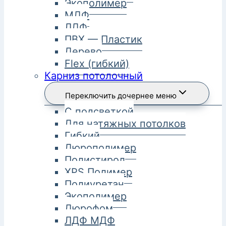
Экополимер
МДФ
ЛДФ
ПВХ — Пластик
Дерево
Flex (гибкий)
Карниз потолочный
Переключить дочернее меню
С подсветкой
Для натяжных потолков
Гибкий
Дюрополимер
Полистирол
XPS Полимер
Полиуретан
Экополимер
Дюрофом
ЛДФ МДФ