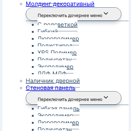
Молдинг декоративный
Переключить дочернее меню
С подсветкой
Гибкий
Дюрополимер
Полистирол
XPS Полимер
Полиуретан
Экополимер
ЛДФ МДФ
Наличник дверной
Стеновая панель
Переключить дочернее меню
Гибкая панель
Экополимер
Дюрополимер
Полиуретан