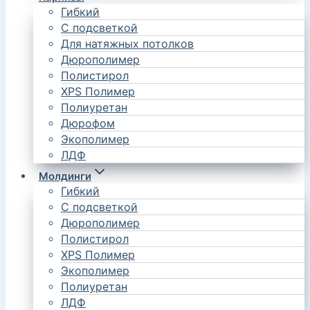
Гибкий
С подсветкой
Для натяжных потолков
Дюрополимер
Полистирол
XPS Полимер
Полиуретан
Дюрофом
Экополимер
ЛДФ
Молдинги
Гибкий
С подсветкой
Дюрополимер
Полистирол
XPS Полимер
Экополимер
Полиуретан
ЛДФ