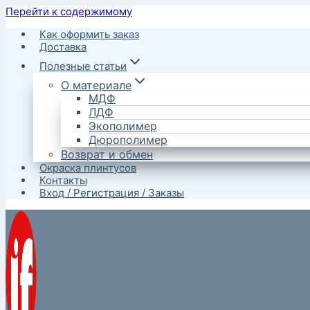
Перейти к содержимому
Как оформить заказ
Доставка
Полезные статьи
О материале
МДФ
ЛДФ
Экополимер
Дюрополимер
Возврат и обмен
Окраска плинтусов
Контакты
Вход / Регистрация / Заказы