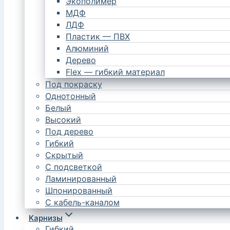
Экополимер
МДФ
ЛДФ
Пластик — ПВХ
Алюминий
Дерево
Flex — гибкий материал
Под покраску
Однотонный
Белый
Высокий
Под дерево
Гибкий
Скрытый
С подсветкой
Ламинированный
Шпонированный
С кабель-каналом
Карнизы
Гибкий