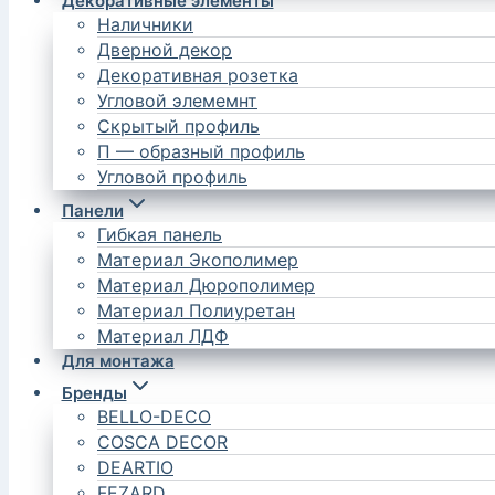
Декоративные элементы
Наличники
Дверной декор
Декоративная розетка
Угловой элемемнт
Скрытый профиль
П — образный профиль
Угловой профиль
Панели
Гибкая панель
Материал Экополимер
Материал Дюрополимер
Материал Полиуретан
Материал ЛДФ
Для монтажа
Бренды
BELLO-DECO
COSCA DECOR
DEARTIO
FEZARD