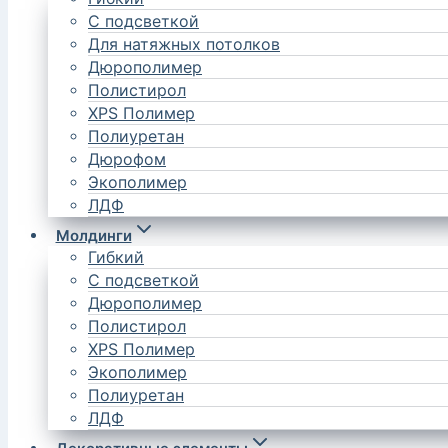
С подсветкой
Для натяжных потолков
Дюрополимер
Полистирол
XPS Полимер
Полиуретан
Дюрофом
Экополимер
ЛДФ
Молдинги
Гибкий
С подсветкой
Дюрополимер
Полистирол
XPS Полимер
Экополимер
Полиуретан
ЛДФ