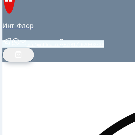
Инт Флор
info@intfloor.ru
+7(812) 920-02-38