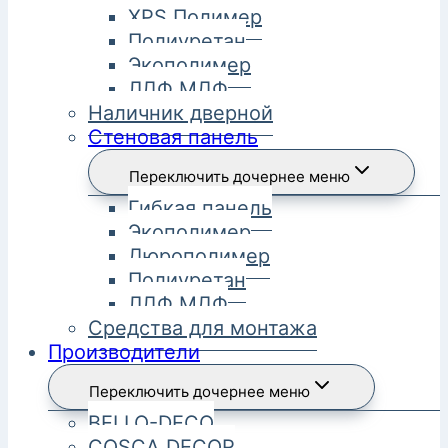
XPS Полимер
Полиуретан
Экополимер
ЛДФ МДФ
Наличник дверной
Стеновая панель
Переключить дочернее меню
Гибкая панель
Экополимер
Дюрополимер
Полиуретан
ЛДФ МДФ
Средства для монтажа
Производители
Переключить дочернее меню
BELLO-DECO
COSCA DECOR