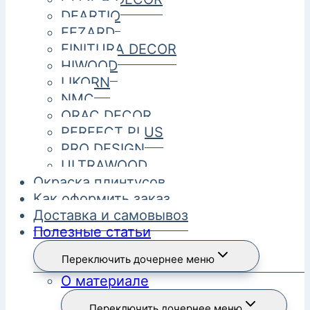
DEARTIO
FEZARD
FINITURA DECOR
HIWOOD
LIKORN
NMC
ORAC DECOR
PERFECT PLUS
PRO DESIGN
ULTRAWOOD
Окраска плинтусов
Как оформить заказ
Доставка и самовывоз
Полезные статьи
Переключить дочернее меню
О материале
Переключить дочернее меню