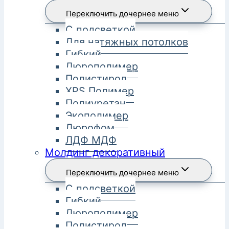
Переключить дочернее меню
С подсветкой
Для натяжных потолков
Гибкий
Дюрополимер
Полистирол
XPS Полимер
Полиуретан
Экополимер
Дюрофом
ЛДФ МДФ
Молдинг декоративный
Переключить дочернее меню
С подсветкой
Гибкий
Дюрополимер
Полистирол