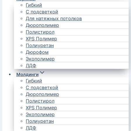
Гибкий
С подсветкой
Для натяжных потолков
Дюрополимер
Полистирол
XPS Полимер
Полиуретан
Дюрофом
Экополимер
ЛДФ
Молдинги
Гибкий
С подсветкой
Дюрополимер
Полистирол
XPS Полимер
Экополимер
Полиуретан
ЛДФ