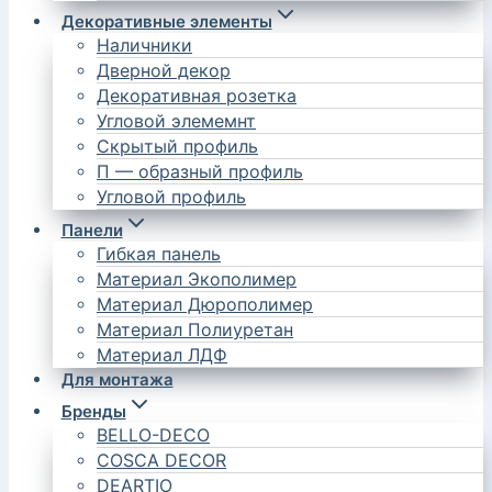
Декоративные элементы
Наличники
Дверной декор
Декоративная розетка
Угловой элемемнт
Скрытый профиль
П — образный профиль
Угловой профиль
Панели
Гибкая панель
Материал Экополимер
Материал Дюрополимер
Материал Полиуретан
Материал ЛДФ
Для монтажа
Бренды
BELLO-DECO
COSCA DECOR
DEARTIO