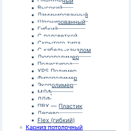
Однотонный
Высокий
Ламинированный
Шпонированный
Гибкий
С подсветкой
Скрытого типа
С кабель-каналом
Дюрополимер
Полистирол
XPS Полимер
Фитополимер
Экополимер
МДФ
ЛДФ
ПВХ — Пластик
Дерево
Flex (гибкий)
Карниз потолочный