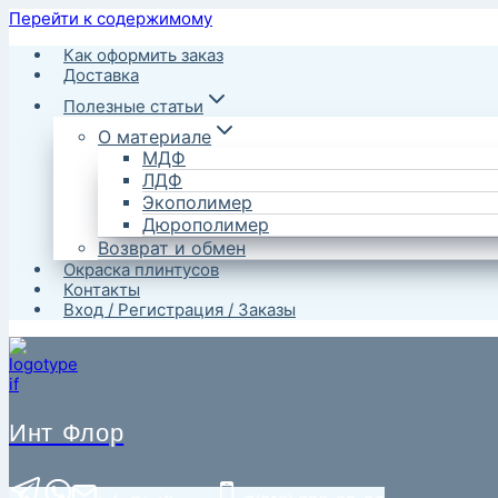
Перейти к содержимому
Как оформить заказ
Доставка
Полезные статьи
О материале
МДФ
ЛДФ
Экополимер
Дюрополимер
Возврат и обмен
Окраска плинтусов
Контакты
Вход / Регистрация / Заказы
Инт Флор