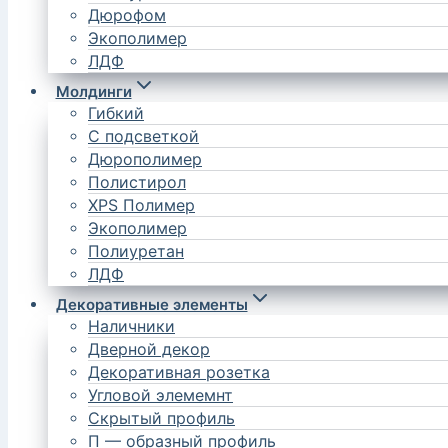
Дюрофом
Экополимер
ЛДФ
Молдинги
Гибкий
С подсветкой
Дюрополимер
Полистирол
XPS Полимер
Экополимер
Полиуретан
ЛДФ
Декоративные элементы
Наличники
Дверной декор
Декоративная розетка
Угловой элемемнт
Скрытый профиль
П — образный профиль