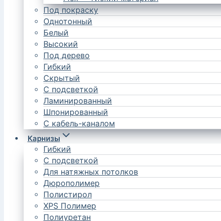
Под покраску
Однотонный
Белый
Высокий
Под дерево
Гибкий
Скрытый
С подсветкой
Ламинированный
Шпонированный
С кабель-каналом
Карнизы
Гибкий
С подсветкой
Для натяжных потолков
Дюрополимер
Полистирол
XPS Полимер
Полиуретан